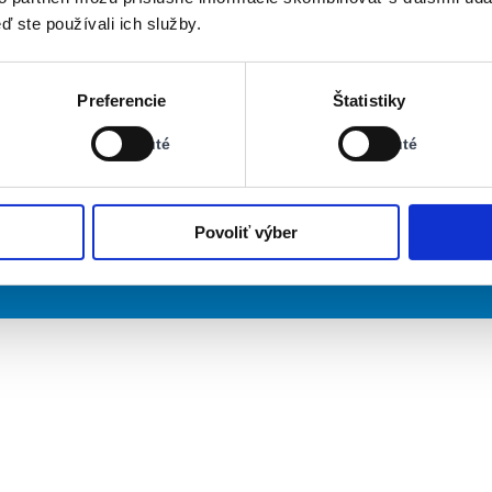
ď ste používali ich služby.
Stav:
Stav:
Preferencie
Štatistiky
Vypnuté
Vypnuté
Vypnuté
Vypnuté
Povoliť výber