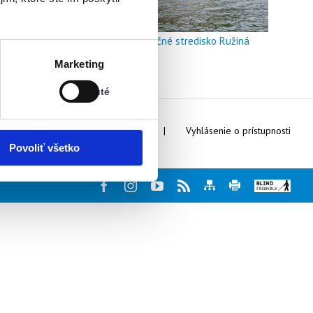
Doškoľovacie a rekreačné stredisko Ružiná
Stav:
Marketing
Vypnuté
Vypnuté
Webmaster
Kontakty
Vyhlásenie o prístupnosti
Povoliť všetko
Facebook
Instagram
Youtube
Rss
Mapa
Tlač
Blind
stránky
stránky
friendly
web