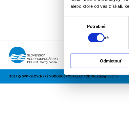
alebo ktoré od vás získali, ke
Výber
Stav:
Potrebné
súhlasu
Zapnuté
Zapnuté
Odmietnuť
2017 © SVP - SLOVENSKÝ VODOHOSPODÁRSKY PODNIK, štátny podnik