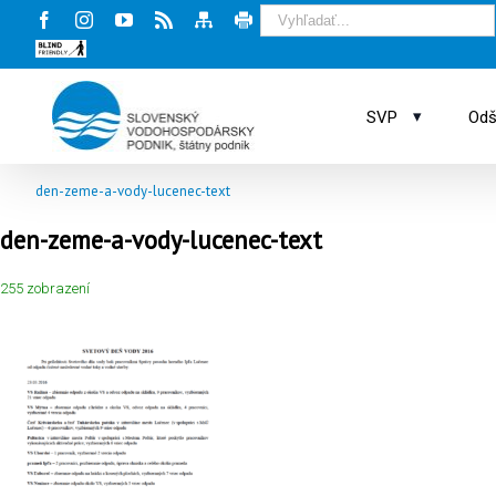
Facebook
Instagram
Youtube
Rss
Mapa
Tlač
stránky
stránky
Blind
friendly
web
▾
SVP
Odš
den-zeme-a-vody-lucenec-text
den-zeme-a-vody-lucenec-text
255 zobrazení