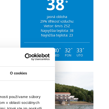
38
°
jasná obloha
29% Vlhkosť vzduchu:
Vietor: 6m/s ZSZ
Najvyššia teplota: 38
Najnižšia teplota: 23
29
29
30
32
33
°
°
°
°
°
PIA
SOB
NED
PON
UTO
O cookies
vnosti používame súbory
om v oblasti sociálnych
mi, ktoré ste im poskytli