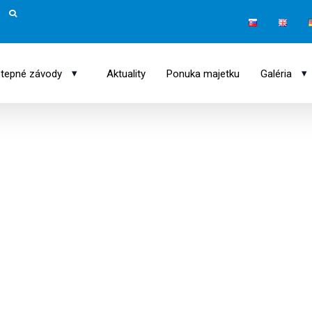
▾
▾
tepné závody
Aktuality
Ponuka majetku
Galéria