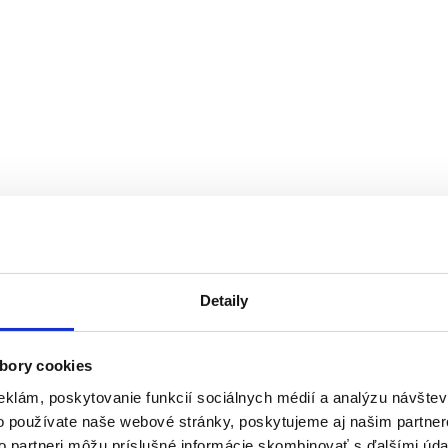
Detaily
bory cookies
eklám, poskytovanie funkcií sociálnych médií a analýzu návšte
o používate naše webové stránky, poskytujeme aj našim partner
to partneri môžu príslušné informácie skombinovať s ďalšími údaj