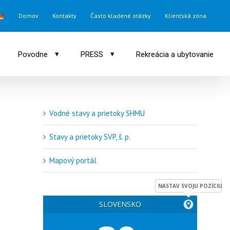
Domov
Kontakty
Často kladené otázky
Klientská zóna
▾
▾
Povodne
PRESS
Rekreácia a ubytovanie
Vodné stavy a prietoky SHMU
Stavy a prietoky SVP, š. p.
Mapový portál
NASTAV SVOJU POZÍCIU
SLOVENSKO