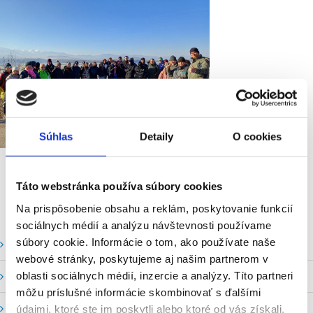
Súhlas
Detaily
O cookies
Táto webstránka používa súbory cookies
Na prispôsobenie obsahu a reklám, poskytovanie funkcií
sociálnych médií a analýzu návštevnosti používame
súbory cookie. Informácie o tom, ako používate naše
Vodné stavy a prietoky SHMU
webové stránky, poskytujeme aj našim partnerom v
oblasti sociálnych médií, inzercie a analýzy. Títo partneri
Stavy a prietoky SVP, š. p.
môžu príslušné informácie skombinovať s ďalšími
Mapový portál
údajmi, ktoré ste im poskytli alebo ktoré od vás získali,