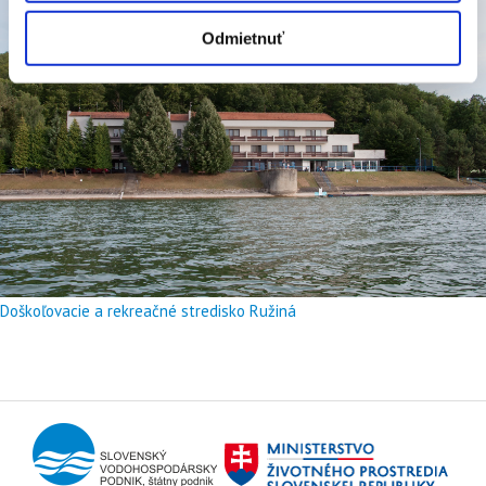
Odmietnuť
Doškoľovacie a rekreačné stredisko Ružiná