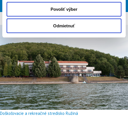
PIA
SOB
NED
PON
UTO
Povoliť výber
Odmietnuť
Doškoľovacie a rekreačné stredisko Ružiná