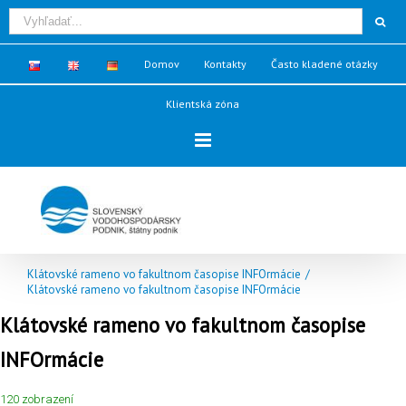
Domov
Kontakty
Často kladené otázky
Klientská zóna
Klátovské rameno vo fakultnom časopise INFOrmácie
/
Klátovské rameno vo fakultnom časopise INFOrmácie
Klátovské rameno vo fakultnom časopise
INFOrmácie
120 zobrazení