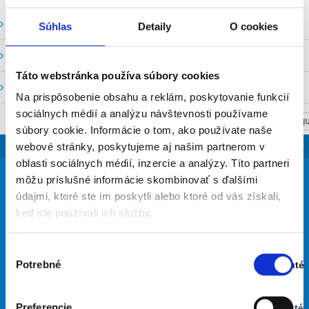
Vodné stavy a prietoky SHMU
Súhlas
Detaily
O cookies
Stavy a prietoky SVP, š. p.
Táto webstránka používa súbory cookies
Mapový portál
Na prispôsobenie obsahu a reklám, poskytovanie funkcií
sociálnych médií a analýzu návštevnosti používame
NASTAV SVOJU
súbory cookie. Informácie o tom, ako používate naše
SLOVENSKO
webové stránky, poskytujeme aj našim partnerom v
oblasti sociálnych médií, inzercie a analýzy. Títo partneri
21
môžu príslušné informácie skombinovať s ďalšími
°
údajmi, ktoré ste im poskytli alebo ktoré od vás získali,
keď ste používali ich služby.
jasná obloha
63% Vlhkosť vzduchu:
Výber
Vietor: 3m/s SZ
Potrebné
Zapnuté
Najvyššia teplota: 40
súhlasu
Stav:
Najnižšia teplota: 21
Zapnuté
Preferencie
Vypnuté