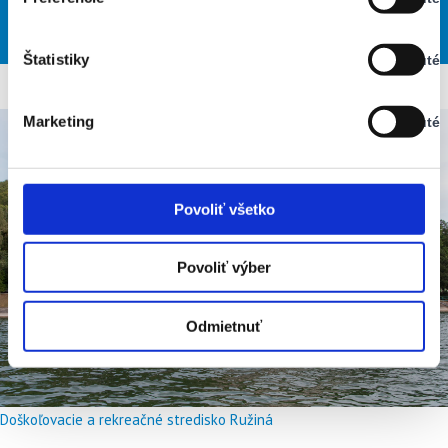
Stav:
29
30
29
32
35
°
°
°
°
°
Vypnuté
PIA
SOB
NED
PON
UTO
Štatistiky
Vypnuté
Stav:
Vypnuté
Marketing
Vypnuté
Stav:
Vypnuté
Povoliť všetko
Povoliť výber
Odmietnuť
Doškoľovacie a rekreačné stredisko Ružiná