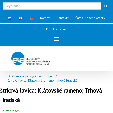
Domov
Kontakty
Často kladené otázky
Klientská zóna
Opatrenia aj po vyše roku fungujú
/
štrková lavica; Klátovské rameno; Trhová Hradská
štrková lavica; Klátovské rameno; Trhová
Hradská
121 zobrazení