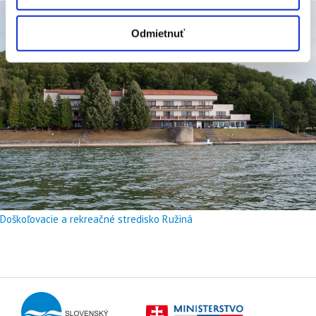
Odmietnuť
Doškoľovacie a rekreačné stredisko Ružiná