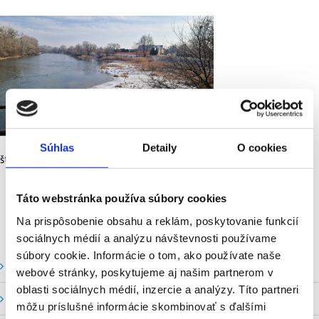
Súhlas
Detaily
O cookies
štrková lavica; Klátovské rameno; Trhová Hradská
Táto webstránka používa súbory cookies
Na prispôsobenie obsahu a reklám, poskytovanie funkcií
sociálnych médií a analýzu návštevnosti používame
súbory cookie. Informácie o tom, ako používate naše
Vodné stavy a prietoky SHMU
webové stránky, poskytujeme aj našim partnerom v
oblasti sociálnych médií, inzercie a analýzy. Títo partneri
Stavy a prietoky SVP, š. p.
môžu príslušné informácie skombinovať s ďalšími