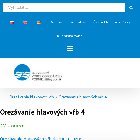
Domov
Kontakty
Často kladené otázky
Klientská zóna
Orezávanie hlavových vŕb
/
Orezávanie hlavových vŕb 4
Orezávanie hlavových vŕb 4
223 zobrazení
Orezávanie hlavových vŕb 4
(PDF, 1.7 MB)