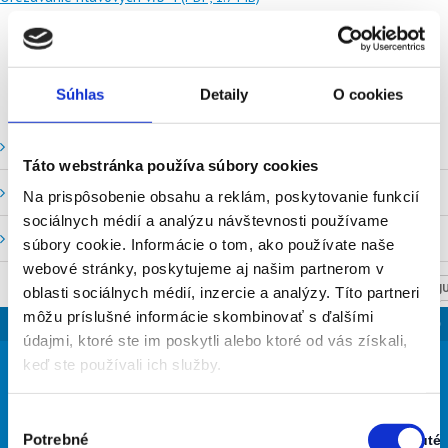
Súhlas
Detaily
O cookies
Vodné stavy a prietoky SHMU
Táto webstránka používa súbory cookies
Stavy a prietoky SVP, š. p.
Na prispôsobenie obsahu a reklám, poskytovanie funkcií
sociálnych médií a analýzu návštevnosti používame
Mapový portál
súbory cookie. Informácie o tom, ako používate naše
webové stránky, poskytujeme aj našim partnerom v
NASTAV SVOJU
oblasti sociálnych médií, inzercie a analýzy. Títo partneri
môžu príslušné informácie skombinovať s ďalšími
SLOVENSKO
údajmi, ktoré ste im poskytli alebo ktoré od vás získali,
30
keď ste používali ich služby.
°
Výber
Potrebné
Zapnuté
jasná obloha
súhlasu