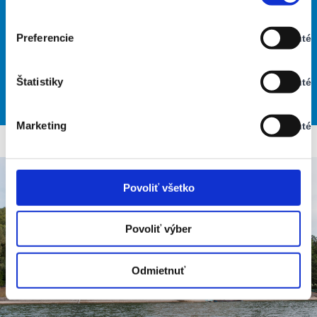
Stav:
33% Vlhkosť vzduchu:
Zapnuté
Vietor: 3m/s JJV
Najvyššia teplota: 35
Preferencie
Vypnuté
Stav:
Najnižšia teplota: 16
Vypnuté
Štatistiky
Vypnuté
Stav:
32
30
29
27
27
°
°
°
°
°
Vypnuté
PON
UTO
STR
ŠTV
PIA
Marketing
Vypnuté
Stav:
Vypnuté
Povoliť všetko
Povoliť výber
Odmietnuť