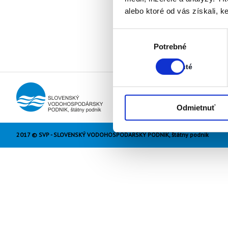
alebo ktoré od vás získali, ke
Výber
Stav:
Potrebné
súhlasu
Zapnuté
Zapnuté
Odmietnuť
2017 © SVP - SLOVENSKÝ VODOHOSPODÁRSKY PODNIK, štátny podnik