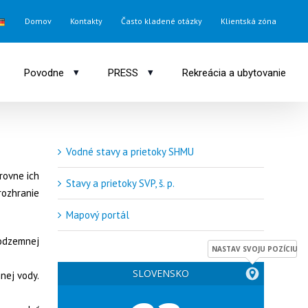
Domov
Kontakty
Často kladené otázky
Klientská zóna
▾
▾
Povodne
PRESS
Rekreácia a ubytovanie
Vodné stavy a prietoky SHMU
rovne ich
Stavy a prietoky SVP, š. p.
rozhranie
Mapový portál
podzemnej
NASTAV SVOJU POZÍCIU
SLOVENSKO
nej vody.