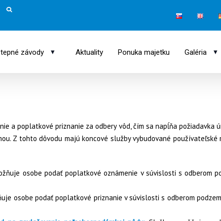
▾
▾
tepné závody
Aktuality
Ponuka majetku
Galéria
ie a poplatkové priznanie za odbery vôd, čím sa napĺňa požiadavka ú
rmou. Z tohto dôvodu majú koncové služby vybudované používateľské 
ožňuje osobe podať poplatkové oznámenie v súvislosti s odberom 
uje osobe podať poplatkové priznanie v súvislosti s odberom podzem