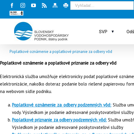
Facebook
Instagram
Youtube
Rss
Mapa
Tlač
stránky
stránky
Blind
friendly
web
▾
SVP
Odš
Poplatkové oznámenie a poplatkové priznanie za odbery vôd
Poplatkové oznámenie a poplatkové priznanie za odbery vôd
Elektronická služba umožňuje elektronicky podať poplatkové oznámen
elektronizácie, nakoľko doteraz podanie bolo riešené papierovou fo
na webovom sídle podniku.
Poplatkové oznámenie za odbery podzemných vôd:
Služba um
vody. Výsledkom je podanie adresované poskytovateľovi služby
Poplatkové priznanie za odbery podzemných vôd:
Služba umožň
Výsledkom je podanie adresované poskytovateľovi služby