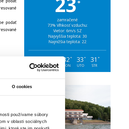
23
be podať
°
dresované
zamračené
be podať
73% Vlhkosť vzduchu:
dresované
Vietor: 6m/s SZ
Najvyššia teplota: 30
Najnižšia teplota: 22
28
30
32
33
31
°
°
°
°
°
SOB
NED
PON
UTO
STR
O cookies
vnosti používame súbory
om v oblasti sociálnych
mi, ktoré ste im poskytli