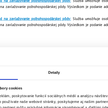
d na zavlažovanie poľnohospodárskej pôdy:
Služba umožňuje oso
 na zavlažovanie poľnohospodárskej pôdy. Výsledkom je podanie a
ôd na zavlažovanie poľnohospodárskej pôdy:
Služba umožňuje oso
y na zavlažovanie poľnohospodárskej pôdy. Výsledkom je podanie a
Detaily
bory cookies
eklám, poskytovanie funkcií sociálnych médií a analýzu návšte
o používate naše webové stránky, poskytujeme aj našim partner
to partneri môžu príslušné informácie skombinovať s ďalšími údaj