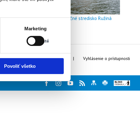
Doškoľovacie a rekreačné stredisko Ružiná
Stav:
Marketing
Vypnuté
Vypnuté
Webmaster
Kontakty
Vyhlásenie o prístupnosti
Povoliť všetko
Facebook
Instagram
Youtube
Rss
Mapa
Tlač
Blind
stránky
stránky
friendly
web