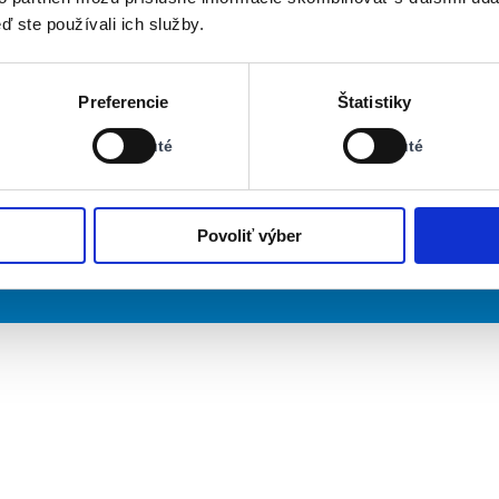
ď ste používali ich služby.
Stav:
Stav:
Preferencie
Štatistiky
Vypnuté
Vypnuté
Vypnuté
Vypnuté
Povoliť výber