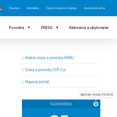
Domov
Kontakty
Často kladené otázky
Klientská zóna
▾
▾
Povodne
PRESS
Rekreácia a ubytovanie
Vodné stavy a prietoky SHMU
Stavy a prietoky SVP, š. p.
Mapový portál
NASTAV SVOJU POZÍCIU
SLOVENSKO