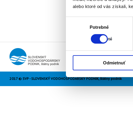
alebo ktoré od vás získali, ke
Výber
Stav:
Potrebné
súhlasu
Zapnuté
Zapnuté
Odmietnuť
2017 © SVP - SLOVENSKÝ VODOHOSPODÁRSKY PODNIK, štátny podnik