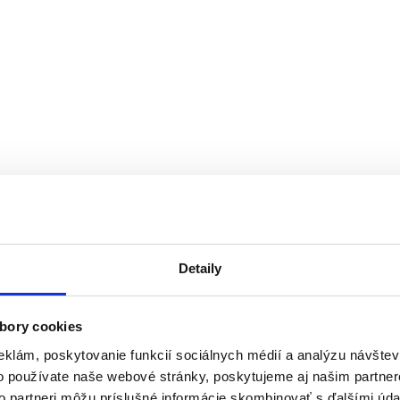
Detaily
bory cookies
eklám, poskytovanie funkcií sociálnych médií a analýzu návšte
o používate naše webové stránky, poskytujeme aj našim partner
to partneri môžu príslušné informácie skombinovať s ďalšími údaj