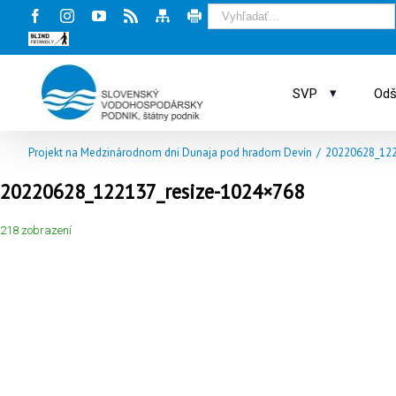
Facebook
Instagram
Youtube
Rss
Mapa
Tlač
stránky
stránky
Blind
friendly
web
▾
SVP
Odš
Projekt na Medzinárodnom dni Dunaja pod hradom Devín
/
20220628_122
20220628_122137_resize-1024×768
218 zobrazení