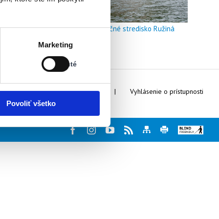
Doškoľovacie a rekreačné stredisko Ružiná
Stav:
Marketing
Vypnuté
Vypnuté
Webmaster
Kontakty
Vyhlásenie o prístupnosti
Povoliť všetko
Facebook
Instagram
Youtube
Rss
Mapa
Tlač
Blind
stránky
stránky
friendly
web