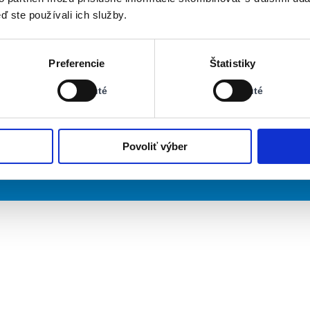
ď ste používali ich služby.
Stav:
Stav:
Preferencie
Štatistiky
Vypnuté
Vypnuté
Vypnuté
Vypnuté
Povoliť výber