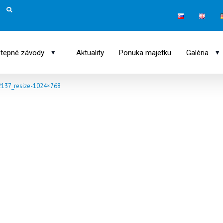
▾
▾
tepné závody
Aktuality
Ponuka majetku
Galéria
137_resize-1024×768