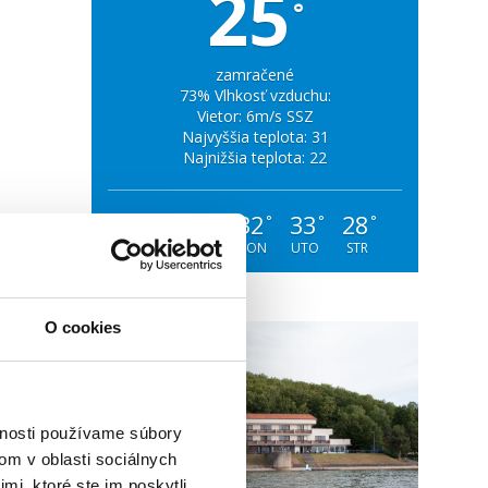
25
°
zamračené
73% Vlhkosť vzduchu:
Vietor: 6m/s SSZ
Najvyššia teplota: 31
Najnižšia teplota: 22
29
30
32
33
28
°
°
°
°
°
SOB
NED
PON
UTO
STR
O cookies
vnosti používame súbory
om v oblasti sociálnych
mi, ktoré ste im poskytli