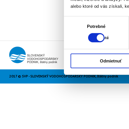
alebo ktoré od vás získali, ke
Výber
Stav:
Potrebné
súhlasu
Zapnuté
Zapnuté
Odmietnuť
2017 © SVP - SLOVENSKÝ VODOHOSPODÁRSKY PODNIK, štátny podnik