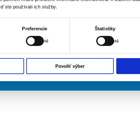
ď ste používali ich služby.
Stav:
Stav:
Preferencie
Štatistiky
Vypnuté
Vypnuté
Vypnuté
Vypnuté
Povoliť výber