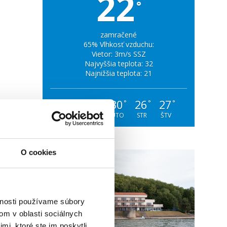
22
°
zamračené
65% Vlhkosť vzduchu:
Vietor: 3m/s SSZ
Najvyššia teplota: 32
Najnižšia teplota: 21
27
34
30
26
27
°
°
°
°
°
NED
PON
UTO
STR
ŠTV
O cookies
vnosti používame súbory
om v oblasti sociálnych
mi, ktoré ste im poskytli