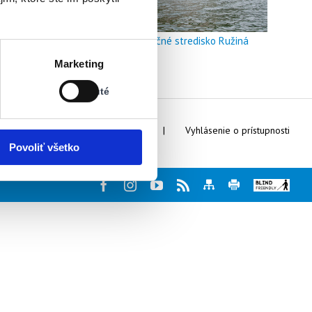
Doškoľovacie a rekreačné stredisko Ružiná
Stav:
Marketing
Vypnuté
Vypnuté
Webmaster
Kontakty
Vyhlásenie o prístupnosti
Povoliť všetko
Facebook
Instagram
Youtube
Rss
Mapa
Tlač
Blind
stránky
stránky
friendly
web