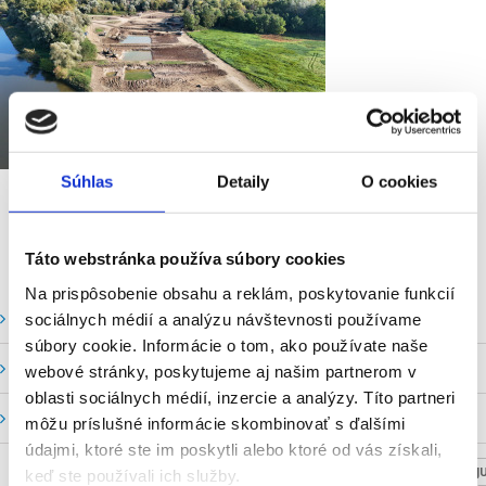
Súhlas
Detaily
O cookies
Táto webstránka používa súbory cookies
Na prispôsobenie obsahu a reklám, poskytovanie funkcií
Vodné stavy a prietoky SHMU
sociálnych médií a analýzu návštevnosti používame
súbory cookie. Informácie o tom, ako používate naše
Stavy a prietoky SVP, š. p.
webové stránky, poskytujeme aj našim partnerom v
oblasti sociálnych médií, inzercie a analýzy. Títo partneri
Mapový portál
môžu príslušné informácie skombinovať s ďalšími
údajmi, ktoré ste im poskytli alebo ktoré od vás získali,
NASTAV SVOJU
keď ste používali ich služby.