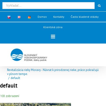
Domov
Kontakty
Často kladené otázky
Klientská zóna
Revitalizácia rieky Moravy - Návrat k prirodzenej rieke, práce pokračujú
v plnom tempe.
/
default
default
103 zobrazení