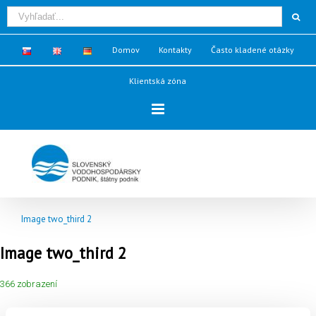
Domov
Kontakty
Často kladené otázky
Klientská zóna
Image two_third 2
Image two_third 2
366 zobrazení