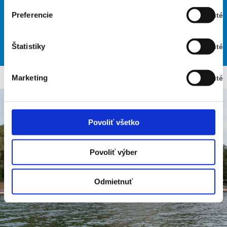
Zapnuté
Najvyššia teplota: 30
Najnižšia teplota: 22
Preferencie
Vypnuté
Stav:
Vypnuté
28
30
32
33
31
°
°
°
°
°
Štatistiky
Vypnuté
Stav:
SOB
NED
PON
UTO
STR
Vypnuté
Marketing
Vypnuté
Stav:
Vypnuté
Povoliť všetko
Povoliť výber
Odmietnuť