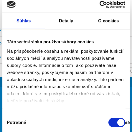
Súhlas
Detaily
O cookies
Vodné stavy a prietoky SHMU
Táto webstránka používa súbory cookies
Stavy a prietoky SVP, š. p.
Na prispôsobenie obsahu a reklám, poskytovanie funkcií
Mapový portál
sociálnych médií a analýzu návštevnosti používame
súbory cookie. Informácie o tom, ako používate naše
NASTAV SVOJU
webové stránky, poskytujeme aj našim partnerom v
oblasti sociálnych médií, inzercie a analýzy. Títo partneri
SLOVENSKO
môžu príslušné informácie skombinovať s ďalšími
23
údajmi, ktoré ste im poskytli alebo ktoré od vás získali,
°
keď ste používali ich služby.
zamračené
Výber
73% Vlhkosť vzduchu:
Potrebné
Zapnuté
súhlasu
Stav:
Vietor: 6m/s SZ