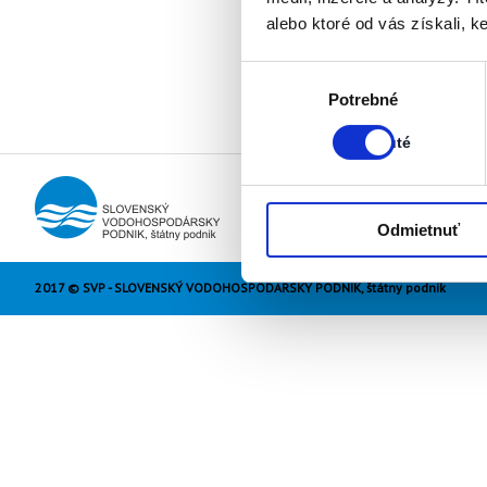
alebo ktoré od vás získali, ke
Výber
Stav:
Potrebné
súhlasu
Zapnuté
Zapnuté
Odmietnuť
2017 © SVP - SLOVENSKÝ VODOHOSPODÁRSKY PODNIK, štátny podnik