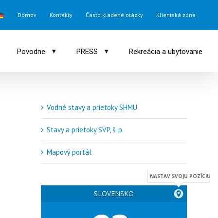
Domov
Kontakty
Často kladené otázky
Klientská zóna
▾
▾
Povodne
PRESS
Rekreácia a ubytovanie
Vodné stavy a prietoky SHMU
Stavy a prietoky SVP, š. p.
Mapový portál
NASTAV SVOJU POZÍCIU
SLOVENSKO