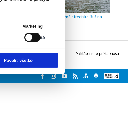
Doškoľovacie a rekreačné stredisko Ružiná
Stav:
Marketing
Vypnuté
Vypnuté
Webmaster
Kontakty
Vyhlásenie o prístupnosti
Povoliť všetko
Facebook
Instagram
Youtube
Rss
Mapa
Tlač
Blind
stránky
stránky
friendly
web