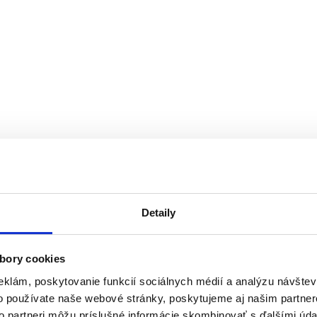
Detaily
bory cookies
eklám, poskytovanie funkcií sociálnych médií a analýzu návšte
o používate naše webové stránky, poskytujeme aj našim partner
to partneri môžu príslušné informácie skombinovať s ďalšími údaj