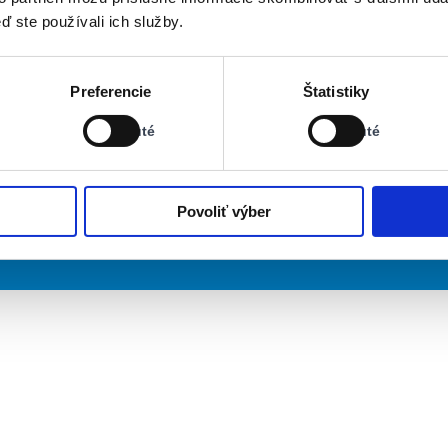
ď ste používali ich služby.
Stav:
Stav:
Preferencie
Štatistiky
Vypnuté
Vypnuté
Vypnuté
Vypnuté
Povoliť výber