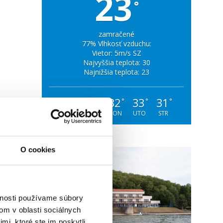
23
°
zamračené
77% Vlhkosť vzduchu:
Vietor: 5m/s SZ
Najvyššia teplota: 30
Najnižšia teplota: 23
28
30
32
33
31
°
°
°
°
°
SOB
NED
PON
UTO
STR
O cookies
vnosti používame súbory
om v oblasti sociálnych
mi, ktoré ste im poskytli