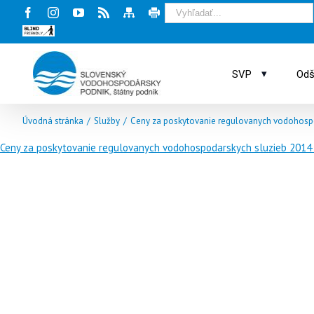
Facebook
Instagram
Youtube
Rss
Mapa
Tlač
stránky
stránky
Blind
friendly
web
▾
SVP
Odš
Úvodná stránka
/
Služby
/
Ceny za poskytovanie regulovanych vodohosp
Ceny za poskytovanie regulovanych vodohospodarskych sluzieb 2014