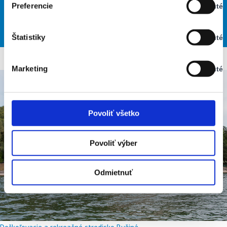
Preferencie
Vypnuté
Stav:
30
34
32
26
27
°
°
°
°
°
Vypnuté
NED
PON
UTO
STR
ŠTV
Štatistiky
Vypnuté
Stav:
Vypnuté
Marketing
Vypnuté
Stav:
Vypnuté
Povoliť všetko
Povoliť výber
Odmietnuť