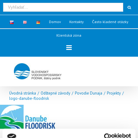
Domov
Kontakty
Často kladené otázky
Klientská zóna
Úvodná stránka
/
Odštepné závody
/
Povodie Dunaja
/
Projekty
/
logo-danube-floodrisk