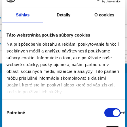
Súhlas
Detaily
O cookies
Vodné stavy a prietoky SHMU
Stavy a prietoky SVP, š. p.
Táto webstránka používa súbory cookies
Mapový portál
Na prispôsobenie obsahu a reklám, poskytovanie funkcií
sociálnych médií a analýzu návštevnosti používame
súbory cookie. Informácie o tom, ako používate naše
NASTAV SVOJU
webové stránky, poskytujeme aj našim partnerom v
SLOVENSKO
oblasti sociálnych médií, inzercie a analýzy. Títo partneri
22
môžu príslušné informácie skombinovať s ďalšími
°
údajmi, ktoré ste im poskytli alebo ktoré od vás získali,
keď ste používali ich služby.
zamračené
Výber
66% Vlhkosť vzduchu:
Vietor: 3m/s SSZ
Potrebné
Zapnuté
súhlasu
Stav:
Najvyššia teplota: 32
Zapnuté
Najnižšia teplota: 19