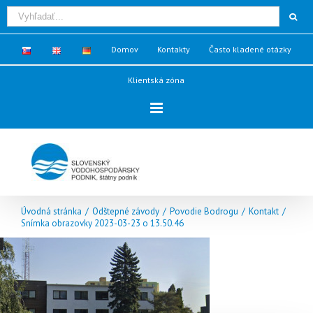
Domov
Kontakty
Často kladené otázky
Klientská zóna
Úvodná stránka
/
Odštepné závody
/
Povodie Bodrogu
/
Kontakt
/
Snímka obrazovky 2023-03-23 o 13.50.46