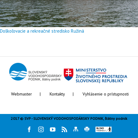
Doškoľovacie a rekreačné stredisko Ružiná
Webmaster
Kontakty
Vyhlásenie o prístupnosti
2017 © SVP - SLOVENSKÝ VODOHOSPODÁRSKY PODNIK, štátny podnik
Facebook
Instagram
Youtube
Rss
Mapa
Tlač
Blind
stránky
stránky
friendly