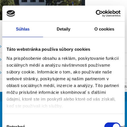
Súhlas
Detaily
O cookies
Vodné stavy a prietoky SHMU
Táto webstránka používa súbory cookies
Na prispôsobenie obsahu a reklám, poskytovanie funkcií
Stavy a prietoky SVP, š. p.
sociálnych médií a analýzu návštevnosti používame
súbory cookie. Informácie o tom, ako používate naše
Mapový portál
webové stránky, poskytujeme aj našim partnerom v
oblasti sociálnych médií, inzercie a analýzy. Títo partneri
NASTAV SVOJU
môžu príslušné informácie skombinovať s ďalšími
SLOVENSKO
údajmi, ktoré ste im poskytli alebo ktoré od vás získali,
25
keď ste používali ich služby.
°
Výber
Potrebné
Zapnuté