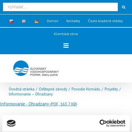
Domov
Kontakty
Často kladené otázky
Klientská zóna
Úvodná stránka
/
Odštepné závody
/
Povodie Hornádu
/
Projekty
/
Informovanie – Ohradzany
Informovanie - Ohradzany
(PDF, 163.7 KB)