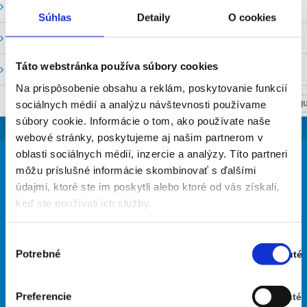
Vodné stavy a prietoky SHMU
Súhlas
Detaily
O cookies
Stavy a prietoky SVP, š. p.
Táto webstránka používa súbory cookies
Mapový portál
Na prispôsobenie obsahu a reklám, poskytovanie funkcií
sociálnych médií a analýzu návštevnosti používame
NASTAV SVOJU
súbory cookie. Informácie o tom, ako používate naše
SLOVENSKO
webové stránky, poskytujeme aj našim partnerom v
31
oblasti sociálnych médií, inzercie a analýzy. Títo partneri
°
môžu príslušné informácie skombinovať s ďalšími
údajmi, ktoré ste im poskytli alebo ktoré od vás získali,
keď ste používali ich služby.
takmer jasno
41% Vlhkosť vzduchu:
Vietor: 6m/s S
Výber
Najvyššia teplota: 31
Potrebné
Zapnuté
súhlasu
Najnižšia teplota: 22
Stav:
Zapnuté
Preferencie
Vypnuté
29
30
34
33
29
°
°
°
°
°
Stav: