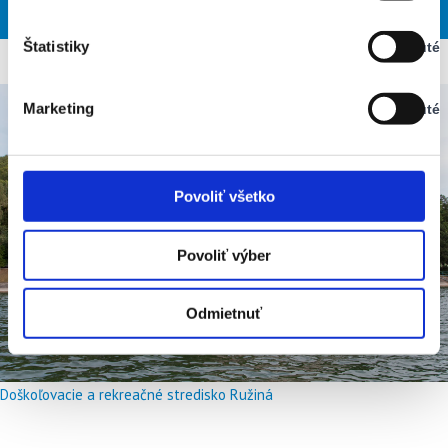
SOB
NED
PON
UTO
STR
Vypnuté
Štatistiky
Vypnuté
Stav:
Vypnuté
Marketing
Vypnuté
Stav:
Vypnuté
Povoliť všetko
Povoliť výber
Odmietnuť
Doškoľovacie a rekreačné stredisko Ružiná