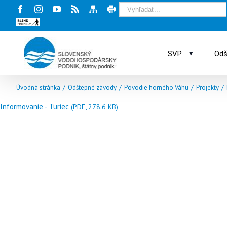
Facebook
Instagram
Youtube
Rss
Mapa
Tlač
stránky
stránky
Blind
friendly
web
▾
SVP
Odš
Úvodná stránka
/
Odštepné závody
/
Povodie horného Váhu
/
Projekty
/
Informovanie - Turiec
(PDF, 278.6 KB)