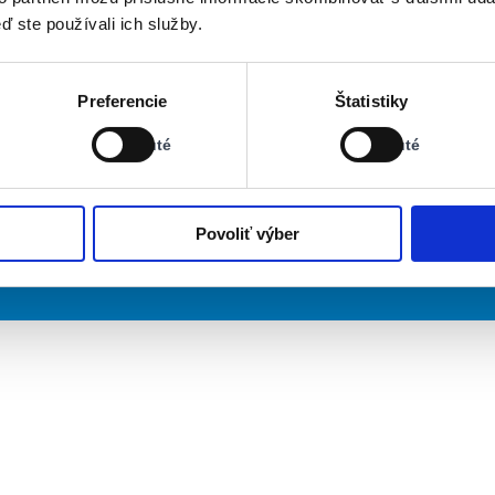
ď ste používali ich služby.
Stav:
Stav:
Preferencie
Štatistiky
Vypnuté
Vypnuté
Vypnuté
Vypnuté
Povoliť výber