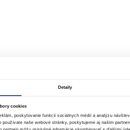
Detaily
bory cookies
eklám, poskytovanie funkcií sociálnych médií a analýzu návšte
o používate naše webové stránky, poskytujeme aj našim partner
to partneri môžu príslušné informácie skombinovať s ďalšími údaj