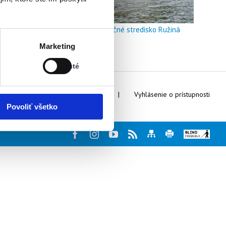
Doškoľovacie a rekreačné stredisko Ružiná
Stav:
Marketing
Vypnuté
Vypnuté
Webmaster
Kontakty
Vyhlásenie o prístupnosti
Povoliť všetko
Facebook
Instagram
Youtube
Rss
Mapa
Tlač
Blind
stránky
stránky
friendly
web