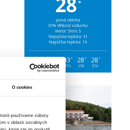
28
°
jasná obloha
35% Vlhkosť vzduchu:
Vietor: 5m/s S
Najvyššia teplota: 31
Najnižšia teplota: 19
26
33
33
28
28
°
°
°
°
°
NED
PON
UTO
STR
ŠTV
O cookies
vnosti používame súbory
om v oblasti sociálnych
mi, ktoré ste im poskytli