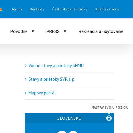
Domov
Kontakty
Často kladené otázky
Klientská zóna
▾
▾
Povodne
PRESS
Rekreácia a ubytovanie
Vodné stavy a prietoky SHMU
Stavy a prietoky SVP, š. p.
Mapový portál
NASTAV SVOJU POZÍCIU
SLOVENSKO