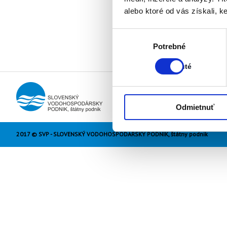
alebo ktoré od vás získali, ke
Výber
Stav:
Potrebné
súhlasu
Zapnuté
Zapnuté
Odmietnuť
2017 © SVP - SLOVENSKÝ VODOHOSPODÁRSKY PODNIK, štátny podnik