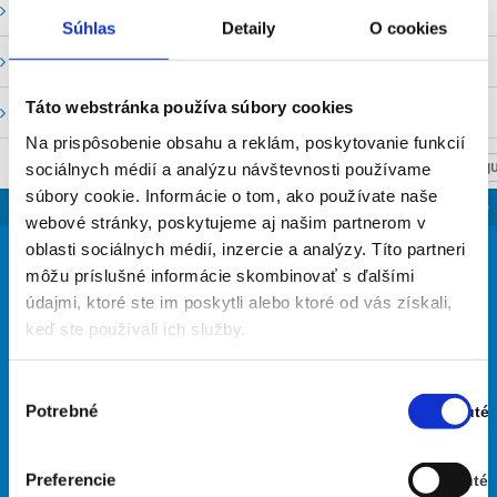
Vodné stavy a prietoky SHMU
Súhlas
Detaily
O cookies
Stavy a prietoky SVP, š. p.
Táto webstránka používa súbory cookies
Mapový portál
Na prispôsobenie obsahu a reklám, poskytovanie funkcií
sociálnych médií a analýzu návštevnosti používame
NASTAV SVOJU
súbory cookie. Informácie o tom, ako používate naše
SLOVENSKO
webové stránky, poskytujeme aj našim partnerom v
38
oblasti sociálnych médií, inzercie a analýzy. Títo partneri
°
môžu príslušné informácie skombinovať s ďalšími
údajmi, ktoré ste im poskytli alebo ktoré od vás získali,
keď ste používali ich služby.
oblačno
30% Vlhkosť vzduchu:
Vietor: 3m/s SZ
Výber
Najvyššia teplota: 38
Potrebné
Zapnuté
súhlasu
Najnižšia teplota: 23
Stav:
Zapnuté
Preferencie
Vypnuté
28
30
30
33
36
°
°
°
°
°
Stav: