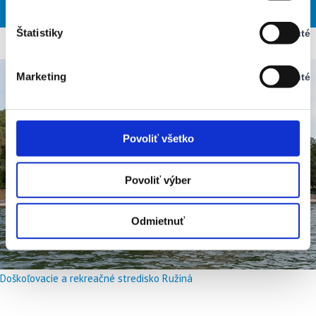
PIA
SOB
NED
PON
UTO
Vypnuté
Štatistiky
Vypnuté
Stav:
Vypnuté
Marketing
Vypnuté
Stav:
Vypnuté
Povoliť všetko
Povoliť výber
Odmietnuť
Doškoľovacie a rekreačné stredisko Ružiná