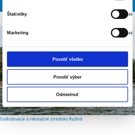
PON
UTO
STR
ŠTV
PIA
Vypnuté
Štatistiky
Vypnuté
Stav:
Vypnuté
Marketing
Vypnuté
Stav:
Vypnuté
Povoliť všetko
Povoliť výber
Odmietnuť
Doškoľovacie a rekreačné stredisko Ružiná