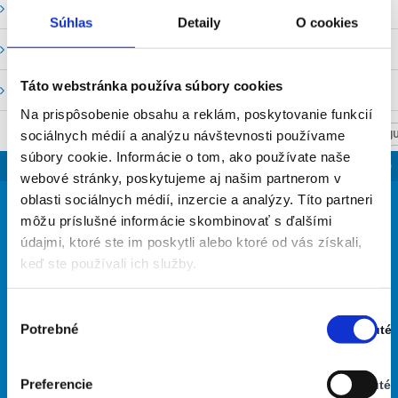
Vodné stavy a prietoky SHMU
Súhlas
Detaily
O cookies
Stavy a prietoky SVP, š. p.
Táto webstránka používa súbory cookies
Mapový portál
Na prispôsobenie obsahu a reklám, poskytovanie funkcií
sociálnych médií a analýzu návštevnosti používame
NASTAV SVOJU
súbory cookie. Informácie o tom, ako používate naše
SLOVENSKO
webové stránky, poskytujeme aj našim partnerom v
26
oblasti sociálnych médií, inzercie a analýzy. Títo partneri
°
môžu príslušné informácie skombinovať s ďalšími
údajmi, ktoré ste im poskytli alebo ktoré od vás získali,
keď ste používali ich služby.
jasná obloha
42% Vlhkosť vzduchu:
Vietor: 3m/s JJV
Výber
Najvyššia teplota: 36
Potrebné
Zapnuté
súhlasu
Najnižšia teplota: 16
Stav:
Zapnuté
Preferencie
Vypnuté
32
30
27
27
27
°
°
°
°
°
Stav: