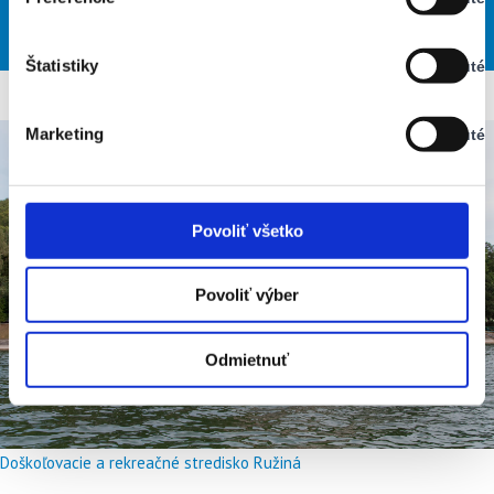
Stav:
33
30
26
27
28
°
°
°
°
°
Vypnuté
PON
UTO
STR
ŠTV
PIA
Štatistiky
Vypnuté
Stav:
Vypnuté
Marketing
Vypnuté
Stav:
Vypnuté
Povoliť všetko
Povoliť výber
Odmietnuť
Doškoľovacie a rekreačné stredisko Ružiná