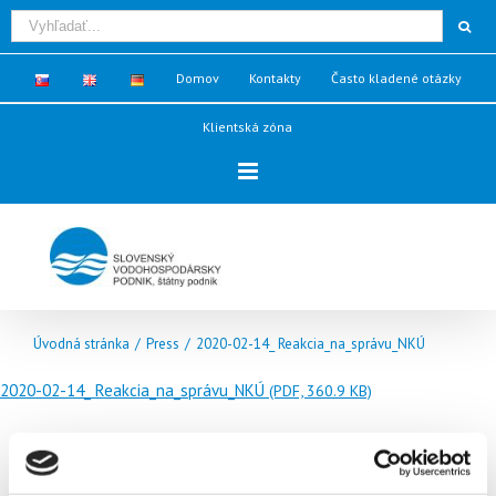
Domov
Kontakty
Často kladené otázky
Klientská zóna
Úvodná stránka
/
Press
/
2020-02-14_ Reakcia_na_správu_NKÚ
2020-02-14_ Reakcia_na_správu_NKÚ
(PDF, 360.9 KB)