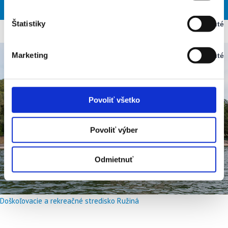
PIA
SOB
NED
PON
UTO
Vypnuté
Štatistiky
Vypnuté
Stav:
Vypnuté
Marketing
Vypnuté
Stav:
Vypnuté
Povoliť všetko
Povoliť výber
Odmietnuť
Doškoľovacie a rekreačné stredisko Ružiná