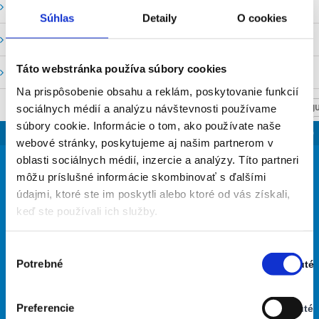
Vodné stavy a prietoky SHMU
Súhlas
Detaily
O cookies
Stavy a prietoky SVP, š. p.
Táto webstránka používa súbory cookies
Mapový portál
Na prispôsobenie obsahu a reklám, poskytovanie funkcií
sociálnych médií a analýzu návštevnosti používame
NASTAV SVOJU
súbory cookie. Informácie o tom, ako používate naše
SLOVENSKO
webové stránky, poskytujeme aj našim partnerom v
37
oblasti sociálnych médií, inzercie a analýzy. Títo partneri
°
môžu príslušné informácie skombinovať s ďalšími
údajmi, ktoré ste im poskytli alebo ktoré od vás získali,
keď ste používali ich služby.
jasná obloha
29% Vlhkosť vzduchu:
Vietor: 4m/s ZSZ
Výber
Najvyššia teplota: 37
Potrebné
Zapnuté
súhlasu
Najnižšia teplota: 23
Stav:
Zapnuté
Preferencie
Vypnuté
29
29
30
32
33
°
°
°
°
°
Stav: