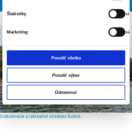
UTO
STR
ŠTV
PIA
SOB
Vypnuté
Štatistiky
Vypnuté
Stav:
Vypnuté
Marketing
Vypnuté
Stav:
Vypnuté
Povoliť všetko
Povoliť výber
Odmietnuť
Doškoľovacie a rekreačné stredisko Ružiná