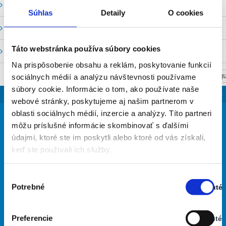
Vodné stavy a prietoky SHMU
Súhlas
Detaily
O cookies
Stavy a prietoky SVP, š. p.
Táto webstránka používa súbory cookies
Mapový portál
Na prispôsobenie obsahu a reklám, poskytovanie funkcií
sociálnych médií a analýzu návštevnosti používame
NASTAV SVOJU
súbory cookie. Informácie o tom, ako používate naše
SLOVENSKO
webové stránky, poskytujeme aj našim partnerom v
19
oblasti sociálnych médií, inzercie a analýzy. Títo partneri
°
môžu príslušné informácie skombinovať s ďalšími
údajmi, ktoré ste im poskytli alebo ktoré od vás získali,
keď ste používali ich služby.
takmer jasno
59% Vlhkosť vzduchu:
Vietor: 3m/s V
Výber
Najvyššia teplota: 37
Potrebné
Zapnuté
súhlasu
Najnižšia teplota: 19
Stav:
Zapnuté
Preferencie
Vypnuté
30
27
26
26
29
°
°
°
°
°
Stav: