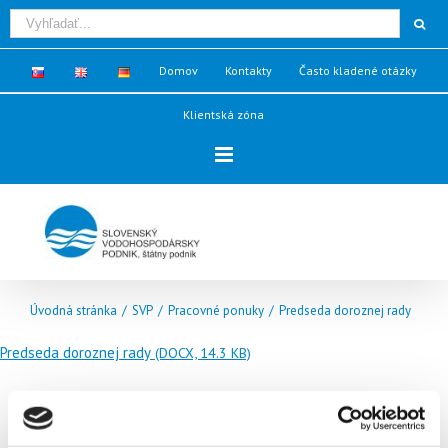
Domov
Kontakty
Často kladené otázky
Klientská zóna
Úvodná stránka
/
SVP
/
Pracovné ponuky
/
Predseda doroznej rady
Predseda doroznej rady
(DOCX, 14.3 KB)