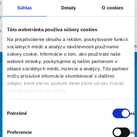
Vodné stavy a prietoky SHMU
Súhlas
Detaily
O cookies
Stavy a prietoky SVP, š. p.
Táto webstránka používa súbory cookies
Mapový portál
Na prispôsobenie obsahu a reklám, poskytovanie funkcií
sociálnych médií a analýzu návštevnosti používame
NASTAV SVOJU
súbory cookie. Informácie o tom, ako používate naše
SLOVENSKO
webové stránky, poskytujeme aj našim partnerom v
31
oblasti sociálnych médií, inzercie a analýzy. Títo partneri
°
môžu príslušné informácie skombinovať s ďalšími
údajmi, ktoré ste im poskytli alebo ktoré od vás získali,
keď ste používali ich služby.
takmer jasno
41% Vlhkosť vzduchu:
Vietor: 6m/s S
Výber
Najvyššia teplota: 31
Potrebné
Zapnuté
súhlasu
Najnižšia teplota: 22
Stav:
Zapnuté
Preferencie
Vypnuté
29
30
34
33
29
°
°
°
°
°
Stav: