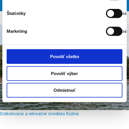
SOB
NED
PON
UTO
STR
Vypnuté
Štatistiky
Vypnuté
Stav:
Vypnuté
Marketing
Vypnuté
Stav:
Vypnuté
Povoliť všetko
Povoliť výber
Odmietnuť
Doškoľovacie a rekreačné stredisko Ružiná