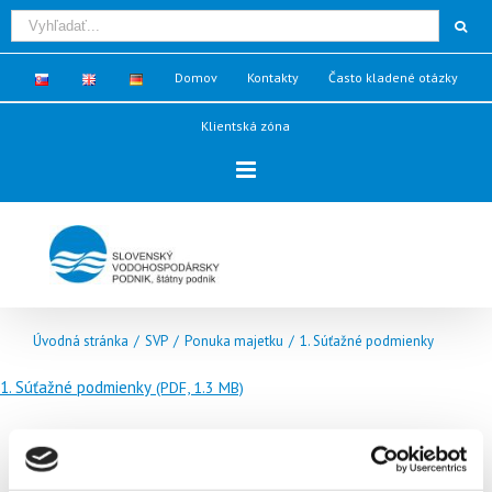
Domov
Kontakty
Často kladené otázky
Klientská zóna
Úvodná stránka
/
SVP
/
Ponuka majetku
/
1. Súťažné podmienky
1. Súťažné podmienky
(PDF, 1.3 MB)