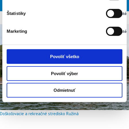
UTO
STR
ŠTV
PIA
SOB
Vypnuté
Štatistiky
Vypnuté
Stav:
Vypnuté
Marketing
Vypnuté
Stav:
Vypnuté
Povoliť všetko
Povoliť výber
Odmietnuť
Doškoľovacie a rekreačné stredisko Ružiná