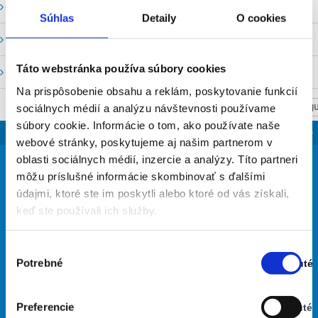
Vodné stavy a prietoky SHMU
Súhlas
Detaily
O cookies
Stavy a prietoky SVP, š. p.
Táto webstránka používa súbory cookies
Mapový portál
Na prispôsobenie obsahu a reklám, poskytovanie funkcií
sociálnych médií a analýzu návštevnosti používame
NASTAV SVOJU
súbory cookie. Informácie o tom, ako používate naše
SLOVENSKO
webové stránky, poskytujeme aj našim partnerom v
18
oblasti sociálnych médií, inzercie a analýzy. Títo partneri
°
môžu príslušné informácie skombinovať s ďalšími
údajmi, ktoré ste im poskytli alebo ktoré od vás získali,
keď ste používali ich služby.
takmer jasno
67% Vlhkosť vzduchu:
Vietor: 3m/s V
Výber
Najvyššia teplota: 37
Potrebné
Zapnuté
súhlasu
Najnižšia teplota: 18
Stav:
Zapnuté
Preferencie
Vypnuté
30
27
26
26
29
°
°
°
°
°
Stav: