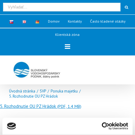
Domov
Kontakty
Často kladené otázky
Klientská zóna
Úvodná stránka
/
SVP
/
Ponuka majetku
/
5. Rozhodnutie OU PZ Hrádok
5. Rozhodnutie OU PZ Hrádok
(PDF, 1.4 MB)