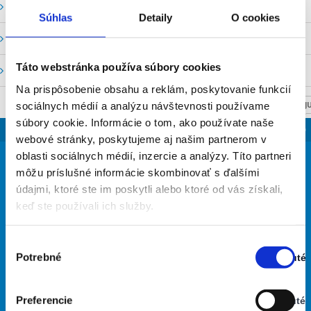
Vodné stavy a prietoky SHMU
Súhlas
Detaily
O cookies
Stavy a prietoky SVP, š. p.
Táto webstránka používa súbory cookies
Mapový portál
Na prispôsobenie obsahu a reklám, poskytovanie funkcií
sociálnych médií a analýzu návštevnosti používame
NASTAV SVOJU
súbory cookie. Informácie o tom, ako používate naše
SLOVENSKO
webové stránky, poskytujeme aj našim partnerom v
28
oblasti sociálnych médií, inzercie a analýzy. Títo partneri
°
môžu príslušné informácie skombinovať s ďalšími
údajmi, ktoré ste im poskytli alebo ktoré od vás získali,
keď ste používali ich služby.
jasná obloha
38% Vlhkosť vzduchu:
Vietor: 5m/s S
Výber
Najvyššia teplota: 32
Potrebné
Zapnuté
súhlasu
Najnižšia teplota: 19
Stav:
Zapnuté
Preferencie
Vypnuté
26
33
32
28
28
°
°
°
°
°
Stav: