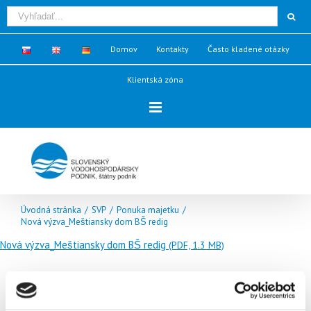
Domov
Kontakty
Často kladené otázky
Klientská zóna
Úvodná stránka
/
SVP
/
Ponuka majetku
/
Nová výzva_Meštiansky dom BŠ redig
Nová výzva_Meštiansky dom BŠ redig
(PDF, 1.3 MB)