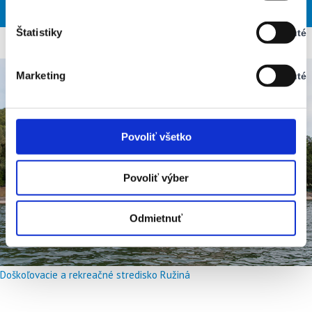
NED
PON
UTO
STR
ŠTV
Vypnuté
Štatistiky
Vypnuté
Stav:
Vypnuté
Marketing
Vypnuté
Stav:
Vypnuté
Povoliť všetko
Povoliť výber
Odmietnuť
Doškoľovacie a rekreačné stredisko Ružiná