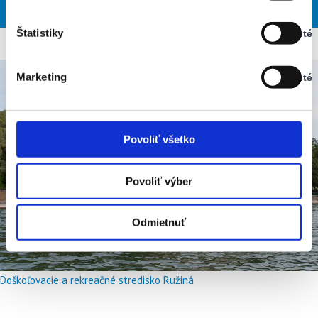
PIA
SOB
NED
PON
UTO
Vypnuté
Štatistiky
Vypnuté
Stav:
Vypnuté
Marketing
Vypnuté
Stav:
Vypnuté
Povoliť všetko
Povoliť výber
Odmietnuť
Doškoľovacie a rekreačné stredisko Ružiná