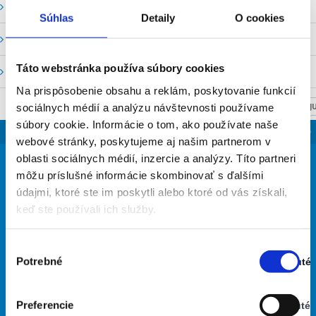
Vodné stavy a prietoky SHMU
Súhlas
Detaily
O cookies
Stavy a prietoky SVP, š. p.
Táto webstránka používa súbory cookies
Mapový portál
Na prispôsobenie obsahu a reklám, poskytovanie funkcií
sociálnych médií a analýzu návštevnosti používame
NASTAV SVOJU
súbory cookie. Informácie o tom, ako používate naše
SLOVENSKO
webové stránky, poskytujeme aj našim partnerom v
36
oblasti sociálnych médií, inzercie a analýzy. Títo partneri
°
môžu príslušné informácie skombinovať s ďalšími
údajmi, ktoré ste im poskytli alebo ktoré od vás získali,
keď ste používali ich služby.
oblačno
35% Vlhkosť vzduchu:
Vietor: 3m/s SZ
Výber
Najvyššia teplota: 36
Potrebné
Zapnuté
súhlasu
Najnižšia teplota: 23
Stav:
Zapnuté
Preferencie
Vypnuté
28
30
30
33
36
°
°
°
°
°
Stav: