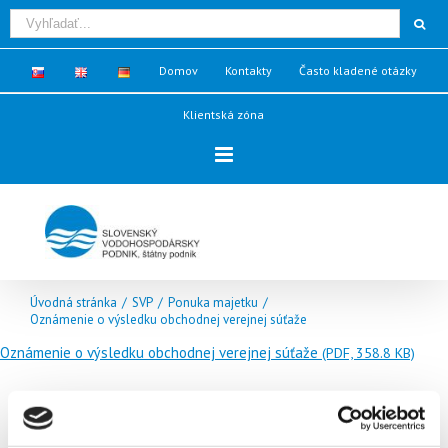
Domov
Kontakty
Často kladené otázky
Klientská zóna
Úvodná stránka
/
SVP
/
Ponuka majetku
/
Oznámenie o výsledku obchodnej verejnej súťaže
Oznámenie o výsledku obchodnej verejnej súťaže
(PDF, 358.8 KB)