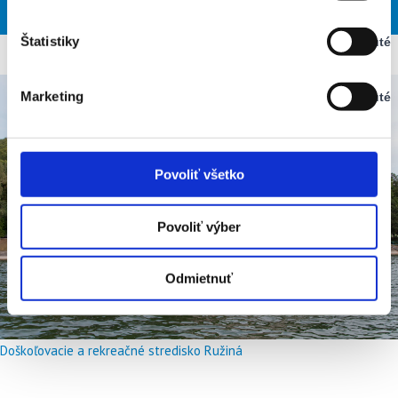
SOB
NED
PON
UTO
STR
Vypnuté
Štatistiky
Vypnuté
Stav:
Vypnuté
Marketing
Vypnuté
Stav:
Vypnuté
Povoliť všetko
Povoliť výber
Odmietnuť
Doškoľovacie a rekreačné stredisko Ružiná