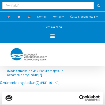
Domov
Kontakty
Často kladené otázky
Klientská zóna
Úvodná stránka
/
SVP
/
Ponuka majetku
/
Oznámenie o výsledkun[2]
Oznámenie o výsledkun[2]
(PDF, 101 KB)