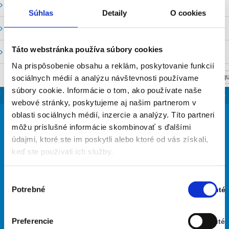
Vodné stavy a prietoky SHMU
Súhlas
Detaily
O cookies
Stavy a prietoky SVP, š. p.
Táto webstránka používa súbory cookies
Mapový portál
Na prispôsobenie obsahu a reklám, poskytovanie funkcií
sociálnych médií a analýzu návštevnosti používame
NASTAV SVOJU
súbory cookie. Informácie o tom, ako používate naše
SLOVENSKO
webové stránky, poskytujeme aj našim partnerom v
30
oblasti sociálnych médií, inzercie a analýzy. Títo partneri
°
môžu príslušné informácie skombinovať s ďalšími
údajmi, ktoré ste im poskytli alebo ktoré od vás získali,
keď ste používali ich služby.
takmer jasno
41% Vlhkosť vzduchu:
Vietor: 6m/s S
Výber
Najvyššia teplota: 30
Potrebné
Zapnuté
súhlasu
Najnižšia teplota: 22
Stav:
Zapnuté
Preferencie
Vypnuté
29
30
34
33
29
°
°
°
°
°
Stav: