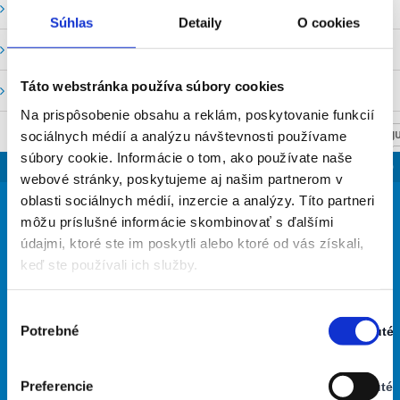
Vodné stavy a prietoky SHMU
Súhlas
Detaily
O cookies
Stavy a prietoky SVP, š. p.
Táto webstránka používa súbory cookies
Mapový portál
Na prispôsobenie obsahu a reklám, poskytovanie funkcií
sociálnych médií a analýzu návštevnosti používame
NASTAV SVOJU
súbory cookie. Informácie o tom, ako používate naše
SLOVENSKO
webové stránky, poskytujeme aj našim partnerom v
32
oblasti sociálnych médií, inzercie a analýzy. Títo partneri
°
môžu príslušné informácie skombinovať s ďalšími
údajmi, ktoré ste im poskytli alebo ktoré od vás získali,
keď ste používali ich služby.
jasná obloha
41% Vlhkosť vzduchu:
Vietor: 7m/s S
Výber
Najvyššia teplota: 32
Potrebné
Zapnuté
súhlasu
Najnižšia teplota: 22
Stav:
Zapnuté
Preferencie
Vypnuté
29
30
34
33
29
°
°
°
°
°
Stav: