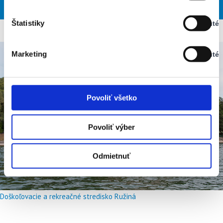
SOB
NED
PON
UTO
STR
Vypnuté
Štatistiky
Vypnuté
Stav:
Vypnuté
Marketing
Vypnuté
Stav:
Vypnuté
Povoliť všetko
Povoliť výber
Odmietnuť
Doškoľovacie a rekreačné stredisko Ružiná