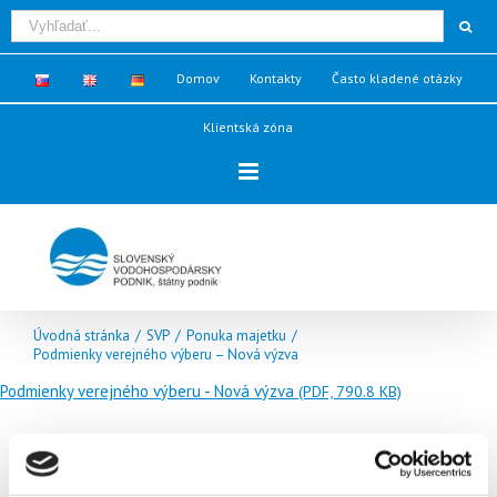
Domov
Kontakty
Často kladené otázky
Klientská zóna
Úvodná stránka
/
SVP
/
Ponuka majetku
/
Podmienky verejného výberu – Nová výzva
Podmienky verejného výberu - Nová výzva
(PDF, 790.8 KB)