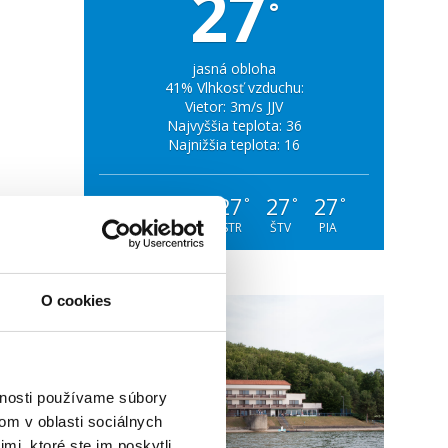
27
°
jasná obloha
41% Vlhkosť vzduchu:
Vietor: 3m/s JJV
Najvyššia teplota: 36
Najnižšia teplota: 16
32
30
27
27
27
°
°
°
°
°
PON
UTO
STR
ŠTV
PIA
O cookies
vnosti používame súbory
om v oblasti sociálnych
mi, ktoré ste im poskytli