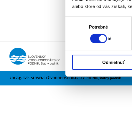
alebo ktoré od vás získali, ke
Výber
Stav:
Potrebné
súhlasu
Zapnuté
Zapnuté
Odmietnuť
2017 © SVP - SLOVENSKÝ VODOHOSPODÁRSKY PODNIK, štátny podnik