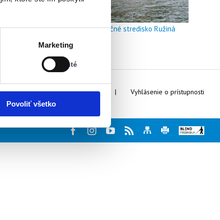
Doškoľovacie a rekreačné stredisko Ružiná
Stav:
Marketing
Vypnuté
Vypnuté
Webmaster
Kontakty
Vyhlásenie o prístupnosti
Povoliť všetko
Facebook
Instagram
Youtube
Rss
Mapa
Tlač
Blind
stránky
stránky
friendly
web