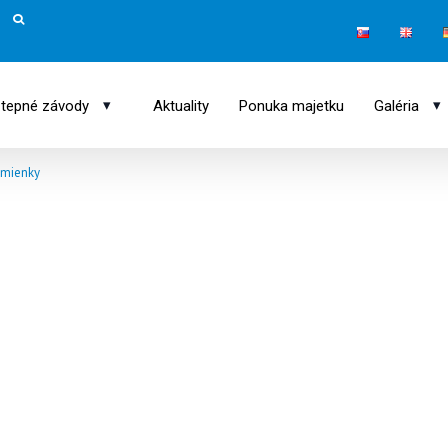
▾
▾
tepné závody
Aktuality
Ponuka majetku
Galéria
odmienky