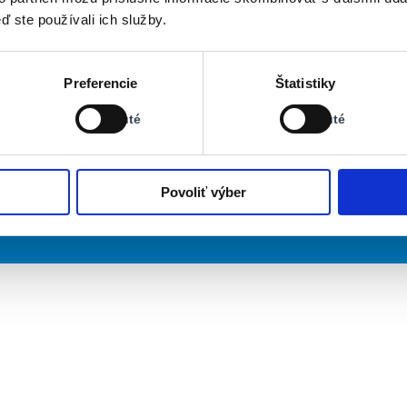
ď ste používali ich služby.
Stav:
Stav:
Preferencie
Štatistiky
Vypnuté
Vypnuté
Vypnuté
Vypnuté
Povoliť výber