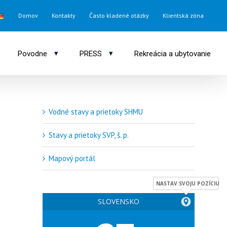
Domov
Kontakty
Často kladené otázky
Klientská zóna
▾
▾
Povodne
PRESS
Rekreácia a ubytovanie
Vodné stavy a prietoky SHMU
Stavy a prietoky SVP, š. p.
Mapový portál
NASTAV SVOJU POZÍCIU
SLOVENSKO