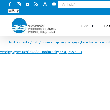
Facebook
Instagram
Youtube
Rss
Mapa
Tlač
stránky
stránky
Blind
friendly
web
▾
SVP
Odš
Úvodná stránka
/
SVP
/
Ponuka majetku
/
Verejný výber uchádzača – p
Verejný výber uchádzača - podmienky
(PDF, 759.3 KB)