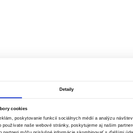
Detaily
bory cookies
eklám, poskytovanie funkcií sociálnych médií a analýzu návšte
o používate naše webové stránky, poskytujeme aj našim partner
to partneri môžu príslušné informácie skombinovať s ďalšími údaj