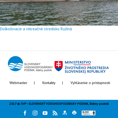
Doškoľovacie a rekreačné stredisko Ružiná
Webmaster
Kontakty
Vyhlásenie o prístupnosti
2017 © SVP - SLOVENSKÝ VODOHOSPODÁRSKY PODNIK, štátny podnik
Facebook
Instagram
Youtube
Rss
Mapa
Tlač
Blind
stránky
stránky
friendly