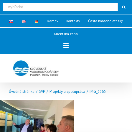
Domov
Kontakty
Často kladené otázky
Klientská zóna
Úvodná stránka
/
SVP
/
Projekty a spolupráca
/
IMG_3365