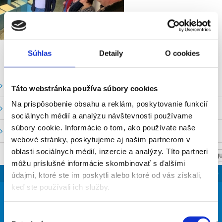
Súhlas
Detaily
O cookies
Vodné stavy a prietoky SHMU
Táto webstránka používa súbory cookies
Na prispôsobenie obsahu a reklám, poskytovanie funkcií
Stavy a prietoky SVP, š. p.
sociálnych médií a analýzu návštevnosti používame
súbory cookie. Informácie o tom, ako používate naše
Mapový portál
webové stránky, poskytujeme aj našim partnerom v
oblasti sociálnych médií, inzercie a analýzy. Títo partneri
NASTAV SVOJU
môžu príslušné informácie skombinovať s ďalšími
SLOVENSKO
údajmi, ktoré ste im poskytli alebo ktoré od vás získali,
keď ste používali ich služby.
29
°
Výber