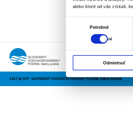
alebo ktoré od vás získali, ke
Výber
Stav:
Potrebné
súhlasu
Zapnuté
Zapnuté
Odmietnuť
2017 © SVP - SLOVENSKÝ VODOHOSPODÁRSKY PODNIK, štátny podnik