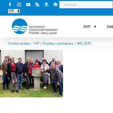
Facebook
Instagram
Youtube
Rss
Mapa
Tlač
stránky
stránky
Blind
friendly
web
▾
SVP
Odš
Úvodná stránka
/
SVP
/
Projekty a spolupráca
/
IMG_3533