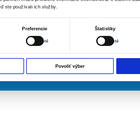
ď ste používali ich služby.
Stav:
Stav:
Preferencie
Štatistiky
Vypnuté
Vypnuté
Vypnuté
Vypnuté
Povoliť výber