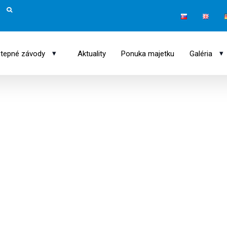
▾
▾
tepné závody
Aktuality
Ponuka majetku
Galéria