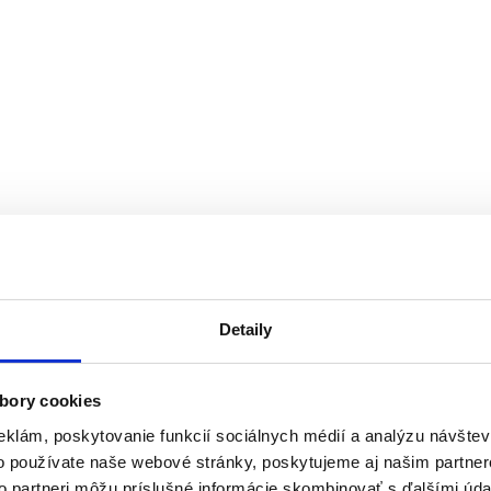
Detaily
bory cookies
eklám, poskytovanie funkcií sociálnych médií a analýzu návšte
o používate naše webové stránky, poskytujeme aj našim partner
to partneri môžu príslušné informácie skombinovať s ďalšími údaj