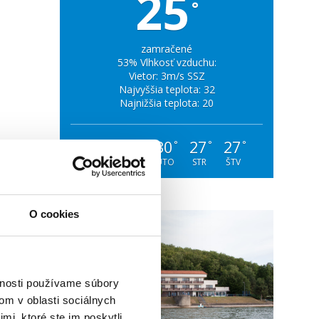
25
°
zamračené
53% Vlhkosť vzduchu:
Vietor: 3m/s SSZ
Najvyššia teplota: 32
Najnižšia teplota: 20
27
34
30
27
27
°
°
°
°
°
NED
PON
UTO
STR
ŠTV
O cookies
vnosti používame súbory
om v oblasti sociálnych
mi, ktoré ste im poskytli