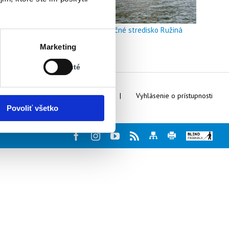
Doškoľovacie a rekreačné stredisko Ružiná
Stav:
Marketing
Vypnuté
Vypnuté
Webmaster
Kontakty
Vyhlásenie o prístupnosti
Povoliť všetko
Facebook
Instagram
Youtube
Rss
Mapa
Tlač
Blind
stránky
stránky
friendly
web