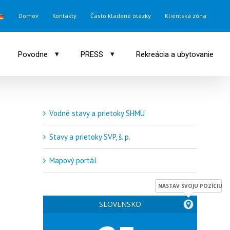
Domov
Kontakty
Často kladené otázky
Klientská zóna
▾
▾
Povodne
PRESS
Rekreácia a ubytovanie
Vodné stavy a prietoky SHMU
Stavy a prietoky SVP, š. p.
Mapový portál
NASTAV SVOJU POZÍCIU
SLOVENSKO