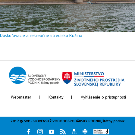
Doškoľovacie a rekreačné stredisko Ružiná
Webmaster
Kontakty
Vyhlásenie o prístupnosti
2017 © SVP - SLOVENSKÝ VODOHOSPODÁRSKY PODNIK, štátny podnik
Facebook
Instagram
Youtube
Rss
Mapa
Tlač
Blind