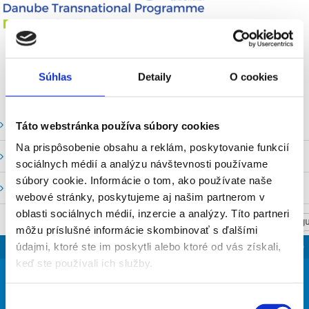
Súhlas
Detaily
O cookies
Vodné stavy a prietoky SHMU
Táto webstránka používa súbory cookies
Na prispôsobenie obsahu a reklám, poskytovanie funkcií
Stavy a prietoky SVP, š. p.
sociálnych médií a analýzu návštevnosti používame
súbory cookie. Informácie o tom, ako používate naše
Mapový portál
webové stránky, poskytujeme aj našim partnerom v
oblasti sociálnych médií, inzercie a analýzy. Títo partneri
NASTAV SVOJU
môžu príslušné informácie skombinovať s ďalšími
SLOVENSKO
údajmi, ktoré ste im poskytli alebo ktoré od vás získali,
keď ste používali ich služby.
25
°
Výber