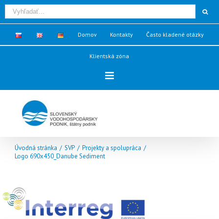
Domov
Kontakty
Často kladené otázky
Klientská zóna
Úvodná stránka
/
SVP
/
Projekty a spolupráca
/
Logo 690x450_Danube Sediment