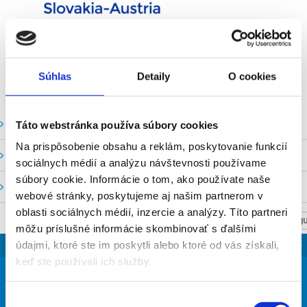
Súhlas
Detaily
O cookies
Vodné stavy a prietoky SHMU
Táto webstránka používa súbory cookies
Na prispôsobenie obsahu a reklám, poskytovanie funkcií
Stavy a prietoky SVP, š. p.
sociálnych médií a analýzu návštevnosti používame
súbory cookie. Informácie o tom, ako používate naše
Mapový portál
webové stránky, poskytujeme aj našim partnerom v
oblasti sociálnych médií, inzercie a analýzy. Títo partneri
NASTAV SVOJU
môžu príslušné informácie skombinovať s ďalšími
SLOVENSKO
údajmi, ktoré ste im poskytli alebo ktoré od vás získali,
keď ste používali ich služby.
22
°
Výber