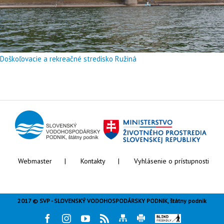
Doškoľovacie a rekreačné stredisko Ružiná
Webmaster
Kontakty
Vyhlásenie o prístupnosti
2017 © SVP - SLOVENSKÝ VODOHOSPODÁRSKY PODNIK, štátny podnik
Facebook
Instagram
Youtube
Rss
Mapa
Tlač
Blind