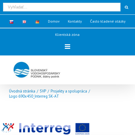
Domov
Kontakty
Často kladené otázky
Klientská zóna
Úvodná stránka
/
SVP
/
Projekty a spolupráca
/
Logo 690x450_Interreg SK-AT