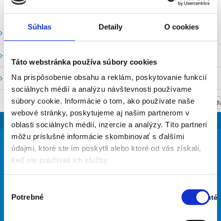
Súhlas
Detaily
O cookies
Vodné stavy a prietoky SHMU
Stavy a prietoky SVP, š. p.
Táto webstránka používa súbory cookies
Na prispôsobenie obsahu a reklám, poskytovanie funkcií
Mapový portál
sociálnych médií a analýzu návštevnosti používame
súbory cookie. Informácie o tom, ako používate naše
NASTAV SVOJU
webové stránky, poskytujeme aj našim partnerom v
SLOVENSKO
oblasti sociálnych médií, inzercie a analýzy. Títo partneri
30
môžu príslušné informácie skombinovať s ďalšími
°
údajmi, ktoré ste im poskytli alebo ktoré od vás získali,
keď ste používali ich služby.
jasná obloha
Výber
33% Vlhkosť vzduchu:
Potrebné
Vietor: 3m/s JJV
Zapnuté
súhlasu
Stav:
Najvyššia teplota: 35
Zapnuté
Najnižšia teplota: 16