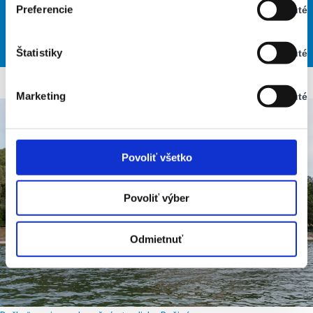
Preferencie
Vypnuté
Stav:
32
30
29
27
27
Vypnuté
°
°
°
°
°
PON
UTO
STR
ŠTV
PIA
Štatistiky
Vypnuté
Stav:
Vypnuté
Marketing
Vypnuté
Stav:
Vypnuté
Povoliť všetko
Povoliť výber
Odmietnuť