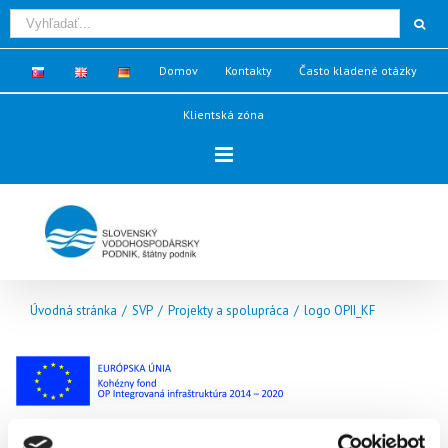
Domov
Kontakty
Často kladené otázky
Klientská zóna
Úvodná stránka
/
SVP
/
Projekty a spolupráca
/
logo OPII_KF