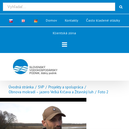
Domov
Kontakty
Často kladené otázky
Klientská zóna
Úvodná stránka
/
SVP
/
Projekty a spolupráca
/
Obnova mokradí – jazero Veľká Krčava a Žitavský luh
/
Foto 2