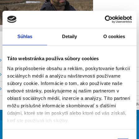
Súhlas
Detaily
O cookies
Táto webstránka používa súbory cookies
Vodné stavy a prietoky SHMU
Na prispôsobenie obsahu a reklám, poskytovanie funkcií
Stavy a prietoky SVP, š. p.
sociálnych médií a analýzu návštevnosti používame
súbory cookie. Informácie o tom, ako používate naše
Mapový portál
webové stránky, poskytujeme aj našim partnerom v
oblasti sociálnych médií, inzercie a analýzy. Títo partneri
NASTAV SVOJU
môžu príslušné informácie skombinovať s ďalšími
údajmi, ktoré ste im poskytli alebo ktoré od vás získali,
SLOVENSKO
keď ste používali ich služby.
28
°
Výber