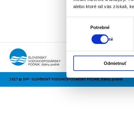
alebo ktoré od vás získali, ke
Výber
Stav:
Potrebné
súhlasu
Zapnuté
Zapnuté
Odmietnuť
2017 © SVP - SLOVENSKÝ VODOHOSPODÁRSKY PODNIK, štátny podnik