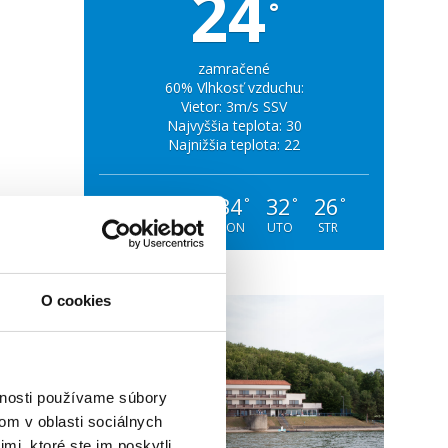
24
°
zamračené
60% Vlhkosť vzduchu:
Vietor: 3m/s SSV
Najvyššia teplota: 30
Najnižšia teplota: 22
26
30
34
32
26
°
°
°
°
°
SOB
NED
PON
UTO
STR
O cookies
vnosti používame súbory
om v oblasti sociálnych
mi, ktoré ste im poskytli