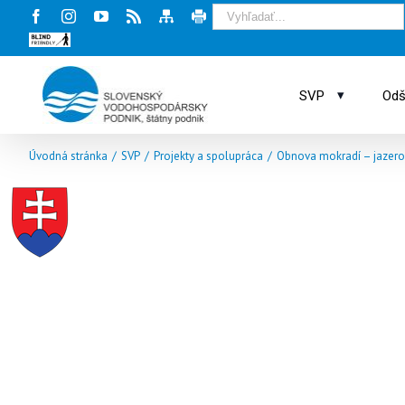
Facebook
Instagram
Youtube
Rss
Mapa
Tlač
stránky
stránky
Blind
friendly
web
▾
SVP
Odš
Úvodná stránka
/
SVP
/
Projekty a spolupráca
/
Obnova mokradí – jazero 