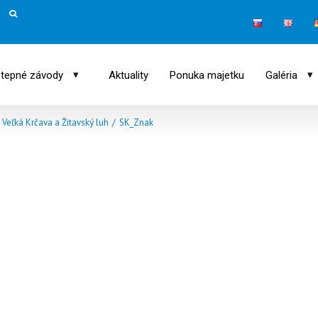
▾
▾
tepné závody
Aktuality
Ponuka majetku
Galéria
Veľká Krčava a Žitavský luh
/
SK_Znak