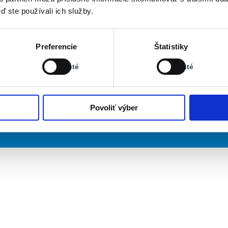
ď ste používali ich služby.
Stav:
Stav:
Preferencie
Štatistiky
Vypnuté
Vypnuté
Vypnuté
Vypnuté
Povoliť výber