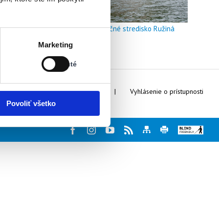
Doškoľovacie a rekreačné stredisko Ružiná
Stav:
Marketing
Vypnuté
Vypnuté
Webmaster
Kontakty
Vyhlásenie o prístupnosti
Povoliť všetko
Facebook
Instagram
Youtube
Rss
Mapa
Tlač
Blind
stránky
stránky
friendly
web