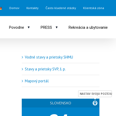
Domov
Kontakty
Často kladené otázky
Klientská zóna
▾
▾
Povodne
PRESS
Rekreácia a ubytovanie
Vodné stavy a prietoky SHMU
Stavy a prietoky SVP, š. p.
Mapový portál
NASTAV SVOJU POZÍCIU
SLOVENSKO