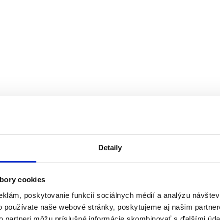
Detaily
bory cookies
eklám, poskytovanie funkcií sociálnych médií a analýzu návšte
o používate naše webové stránky, poskytujeme aj našim partner
to partneri môžu príslušné informácie skombinovať s ďalšími údaj