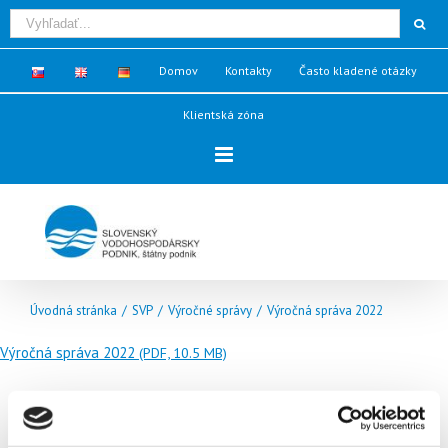
Domov
Kontakty
Často kladené otázky
Klientská zóna
Úvodná stránka
/
SVP
/
Výročné správy
/
Výročná správa 2022
Výročná správa 2022
(PDF, 10.5 MB)