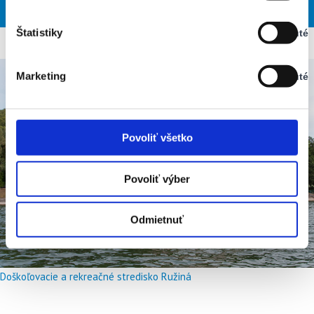
NED
PON
UTO
STR
ŠTV
Vypnuté
Štatistiky
Vypnuté
Stav:
Vypnuté
Marketing
Vypnuté
Stav:
Vypnuté
Povoliť všetko
Povoliť výber
Odmietnuť
Doškoľovacie a rekreačné stredisko Ružiná