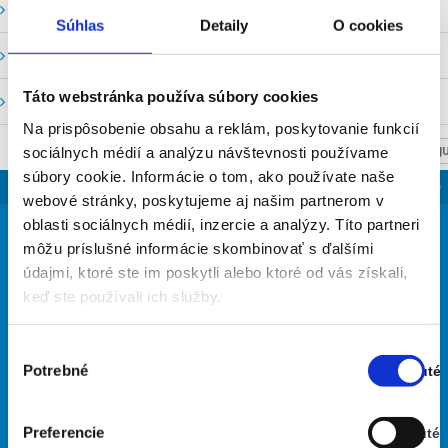
Vodné stavy a prietoky SHMU
Súhlas
Detaily
O cookies
Stavy a prietoky SVP, š. p.
Táto webstránka používa súbory cookies
Mapový portál
Na prispôsobenie obsahu a reklám, poskytovanie funkcií
sociálnych médií a analýzu návštevnosti používame
NASTAV SVOJU
súbory cookie. Informácie o tom, ako používate naše
SLOVENSKO
webové stránky, poskytujeme aj našim partnerom v
33
oblasti sociálnych médií, inzercie a analýzy. Títo partneri
°
môžu príslušné informácie skombinovať s ďalšími
údajmi, ktoré ste im poskytli alebo ktoré od vás získali,
keď ste používali ich služby.
jasná obloha
27% Vlhkosť vzduchu:
Vietor: 5m/s S
Výber
Najvyššia teplota: 33
Potrebné
Zapnuté
súhlasu
Najnižšia teplota: 19
Stav:
Zapnuté
Preferencie
Vypnuté
26
33
31
26
28
°
°
°
°
°
Stav: