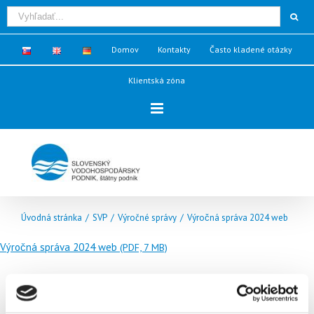
Domov
Kontakty
Často kladené otázky
Klientská zóna
Úvodná stránka
/
SVP
/
Výročné správy
/
Výročná správa 2024 web
Výročná správa 2024 web
(PDF, 7 MB)