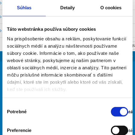
Vodné stavy a prietoky SHMU
Súhlas
Detaily
O cookies
Stavy a prietoky SVP, š. p.
Táto webstránka používa súbory cookies
Mapový portál
Na prispôsobenie obsahu a reklám, poskytovanie funkcií
sociálnych médií a analýzu návštevnosti používame
NASTAV SVOJU
súbory cookie. Informácie o tom, ako používate naše
SLOVENSKO
webové stránky, poskytujeme aj našim partnerom v
27
oblasti sociálnych médií, inzercie a analýzy. Títo partneri
°
môžu príslušné informácie skombinovať s ďalšími
údajmi, ktoré ste im poskytli alebo ktoré od vás získali,
keď ste používali ich služby.
polojasno
53% Vlhkosť vzduchu:
Vietor: 5m/s SSV
Výber
Najvyššia teplota: 30
Potrebné
Zapnuté
súhlasu
Najnižšia teplota: 22
Stav:
Zapnuté
Preferencie
Vypnuté
29
30
34
33
29
°
°
°
°
°
Stav: