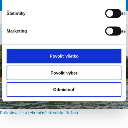
SOB
NED
PON
UTO
STR
Vypnuté
Štatistiky
Vypnuté
Stav:
Vypnuté
Marketing
Vypnuté
Stav:
Vypnuté
Povoliť všetko
Povoliť výber
Odmietnuť
Doškoľovacie a rekreačné stredisko Ružiná