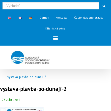
Domov
Kontakty
Často kladené otázky
Klientská zóna
vystava-plavba-po-dunaji-2
vystava-plavba-po-dunaji-2
176 zobrazení