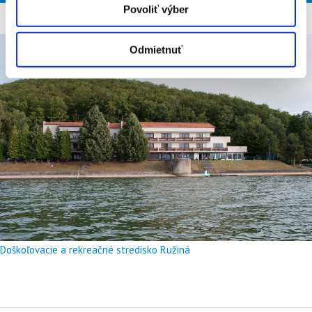
Povoliť výber
Odmietnuť
Doškoľovacie a rekreačné stredisko Ružiná