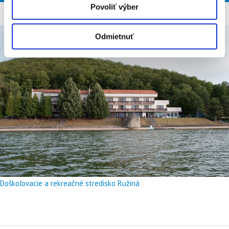
Povoliť výber
Odmietnuť
Doškoľovacie a rekreačné stredisko Ružiná