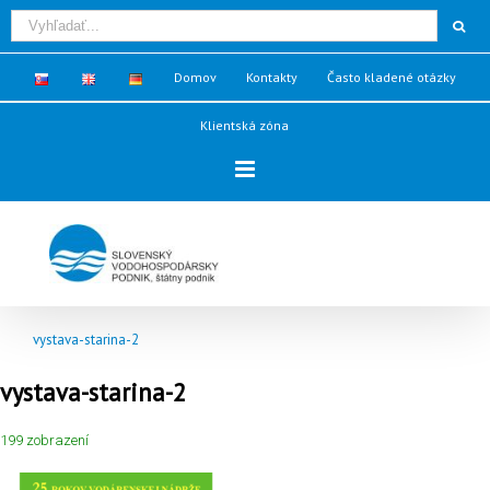
Domov
Kontakty
Často kladené otázky
Klientská zóna
vystava-starina-2
vystava-starina-2
199 zobrazení