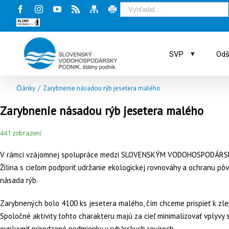
Facebook
Instagram
Youtube
Rss
Mapa
Tlač
stránky
stránky
Blind
friendly
web
▾
SVP
Odš
Články
/
Zarybnenie násadou rýb jesetera malého
Zarybnenie násadou rýb jesetera malého
441 zobrazení
V rámci vzájomnej spolupráce medzi SLOVENSKÝM VODOHOSPODÁRSK
Žilina s cieľom podporiť udržanie ekologickej rovnováhy a ochranu pô
násada rýb.
Zarybnených bolo 4100 ks jesetera malého, čím chceme prispieť k zle
Spoločné aktivity tohto charakteru majú za cieľ minimalizovať vplyvy s
ovplyvniť prirodzené podmienky v rybárskych revíroch.