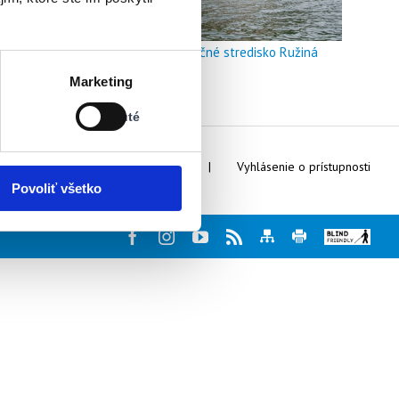
Doškoľovacie a rekreačné stredisko Ružiná
Stav:
Marketing
Vypnuté
Vypnuté
Webmaster
Kontakty
Vyhlásenie o prístupnosti
Povoliť všetko
Facebook
Instagram
Youtube
Rss
Mapa
Tlač
Blind
stránky
stránky
friendly
web