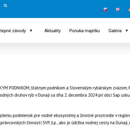
▾
▾
tepné závody
Aktuality
Ponuka majetku
Galéria
YM PODNIKOM, štátnym podnikom a Slovenským rybárskym zväzom, 
vodných druhov rýb v Dunaji sa dňa 2. decembra 2024 pri obci Sap usku
pšeniu podmienok pre vodné ekosystémy a životné prostredie v región
právcovských činností SVP, š.p., ako je údržba vodnej cesty na Dunaji,