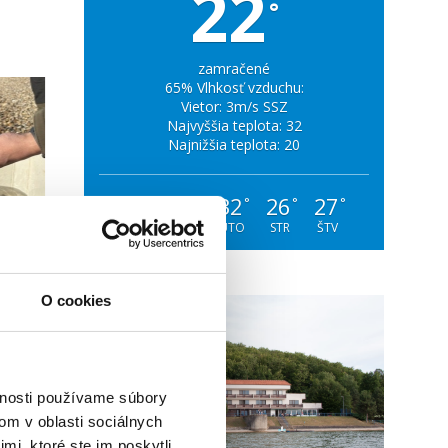
22
°
zamračené
65% Vlhkosť vzduchu:
Vietor: 3m/s SSZ
Najvyššia teplota: 32
Najnižšia teplota: 20
30
34
32
26
27
°
°
°
°
°
NED
PON
UTO
STR
ŠTV
O cookies
vnosti používame súbory
om v oblasti sociálnych
mi, ktoré ste im poskytli