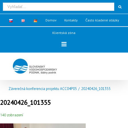
Domov
Kontakty
Často kladené otázky
Klientská zóna
Záverečná konferencia projektu ACC04P05
/
20240426_101355
20240426_101355
140 zobrazení