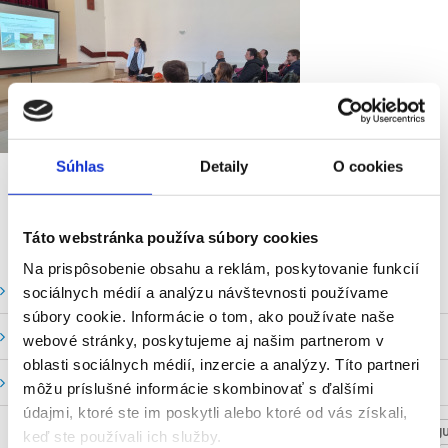
Súhlas
Detaily
O cookies
Táto webstránka používa súbory cookies
Na prispôsobenie obsahu a reklám, poskytovanie funkcií
Vodné stavy a prietoky SHMU
sociálnych médií a analýzu návštevnosti používame
súbory cookie. Informácie o tom, ako používate naše
Stavy a prietoky SVP, š. p.
webové stránky, poskytujeme aj našim partnerom v
oblasti sociálnych médií, inzercie a analýzy. Títo partneri
Mapový portál
môžu príslušné informácie skombinovať s ďalšími
údajmi, ktoré ste im poskytli alebo ktoré od vás získali,
NASTAV SVOJU
keď ste používali ich služby.