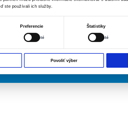
ď ste používali ich služby.
Stav:
Stav:
Preferencie
Štatistiky
Vypnuté
Vypnuté
Vypnuté
Vypnuté
Povoliť výber