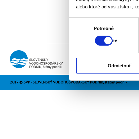
alebo ktoré od vás získali, ke
Výber
Stav:
Potrebné
súhlasu
Zapnuté
Zapnuté
Odmietnuť
2017 © SVP - SLOVENSKÝ VODOHOSPODÁRSKY PODNIK, štátny podnik