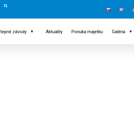
▾
▾
tepné závody
Aktuality
Ponuka majetku
Galéria