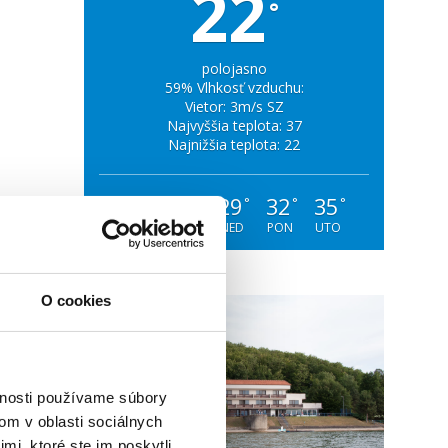
22
°
polojasno
59% Vlhkosť vzduchu:
Vietor: 3m/s SZ
Najvyššia teplota: 37
Najnižšia teplota: 22
28
30
29
32
35
°
°
°
°
°
PIA
SOB
NED
PON
UTO
O cookies
vnosti používame súbory
om v oblasti sociálnych
mi, ktoré ste im poskytli