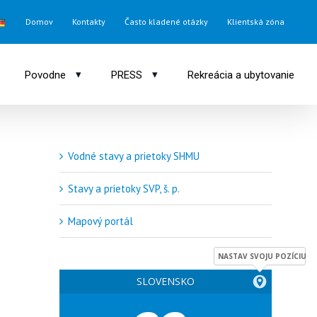
Domov
Kontakty
Často kladené otázky
Klientská zóna
▾
▾
Povodne
PRESS
Rekreácia a ubytovanie
Vodné stavy a prietoky SHMU
Stavy a prietoky SVP, š. p.
Mapový portál
NASTAV SVOJU POZÍCIU
SLOVENSKO