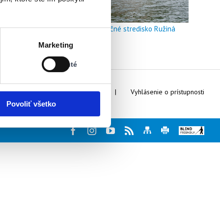
Doškoľovacie a rekreačné stredisko Ružiná
Stav:
Marketing
Vypnuté
Vypnuté
Webmaster
Kontakty
Vyhlásenie o prístupnosti
Povoliť všetko
Facebook
Instagram
Youtube
Rss
Mapa
Tlač
Blind
stránky
stránky
friendly
web