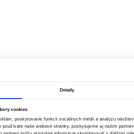
Detaily
bory cookies
eklám, poskytovanie funkcií sociálnych médií a analýzu návšte
o používate naše webové stránky, poskytujeme aj našim partner
to partneri môžu príslušné informácie skombinovať s ďalšími údaj