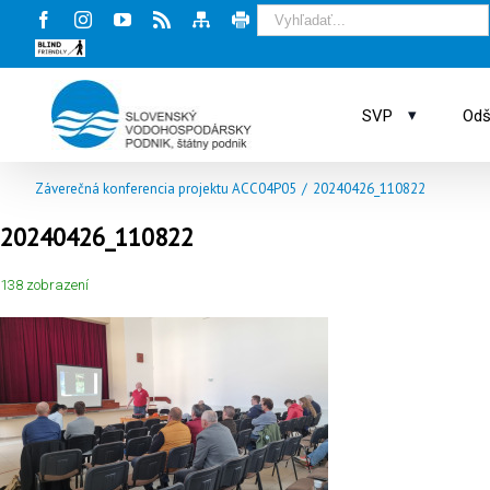
Facebook
Instagram
Youtube
Rss
Mapa
Tlač
stránky
stránky
Blind
friendly
web
▾
SVP
Odš
Záverečná konferencia projektu ACC04P05
/
20240426_110822
20240426_110822
138 zobrazení