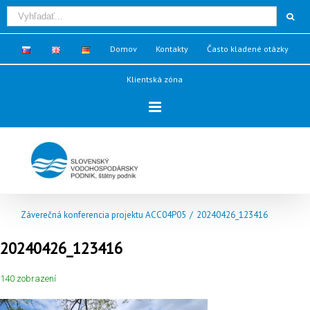
Domov
Kontakty
Často kladené otázky
Klientská zóna
Záverečná konferencia projektu ACC04P05
/
20240426_123416
20240426_123416
140 zobrazení