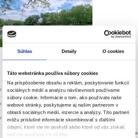
Súhlas
Detaily
O cookies
Táto webstránka používa súbory cookies
Na prispôsobenie obsahu a reklám, poskytovanie funkcií
Vodné stavy a prietoky SHMU
sociálnych médií a analýzu návštevnosti používame
súbory cookie. Informácie o tom, ako používate naše
Stavy a prietoky SVP, š. p.
webové stránky, poskytujeme aj našim partnerom v
oblasti sociálnych médií, inzercie a analýzy. Títo partneri
Mapový portál
môžu príslušné informácie skombinovať s ďalšími
údajmi, ktoré ste im poskytli alebo ktoré od vás získali,
NASTAV SVOJU
keď ste používali ich služby.