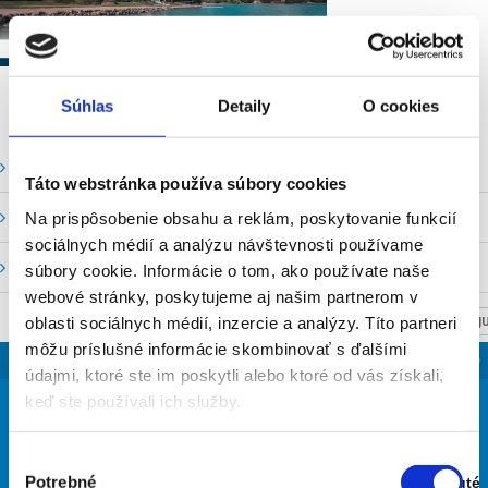
Súhlas
Detaily
O cookies
Vodné stavy a prietoky SHMU
Táto webstránka používa súbory cookies
Stavy a prietoky SVP, š. p.
Na prispôsobenie obsahu a reklám, poskytovanie funkcií
sociálnych médií a analýzu návštevnosti používame
Mapový portál
súbory cookie. Informácie o tom, ako používate naše
webové stránky, poskytujeme aj našim partnerom v
oblasti sociálnych médií, inzercie a analýzy. Títo partneri
NASTAV SVOJU
môžu príslušné informácie skombinovať s ďalšími
SLOVENSKO
údajmi, ktoré ste im poskytli alebo ktoré od vás získali,
25
keď ste používali ich služby.
°
Výber
Potrebné
Zapnuté
súhlasu