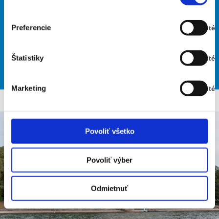
zamračené
Stav:
53% Vlhkosť vzduchu:
Zapnuté
Vietor: 3m/s SSZ
Preferencie
Vypnuté
Najvyššia teplota: 32
Stav:
Najnižšia teplota: 20
Vypnuté
Štatistiky
Vypnuté
Stav:
27
34
30
27
27
°
°
°
°
°
Vypnuté
NED
PON
UTO
STR
ŠTV
Marketing
Vypnuté
Stav:
Vypnuté
Povoliť všetko
Povoliť výber
Odmietnuť