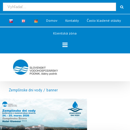
Domov
Kontakty
Často kladené otázky
Klientská zóna
Zemplínske dni vody
/
banner