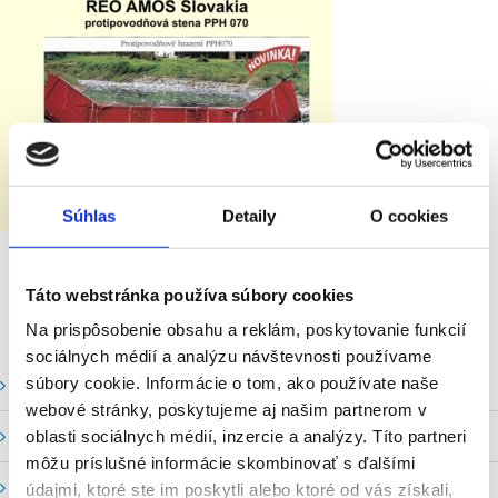
Súhlas
Detaily
O cookies
Táto webstránka používa súbory cookies
Na prispôsobenie obsahu a reklám, poskytovanie funkcií
sociálnych médií a analýzu návštevnosti používame
súbory cookie. Informácie o tom, ako používate naše
Vodné stavy a prietoky SHMU
webové stránky, poskytujeme aj našim partnerom v
Stavy a prietoky SVP, š. p.
oblasti sociálnych médií, inzercie a analýzy. Títo partneri
môžu príslušné informácie skombinovať s ďalšími
Mapový portál
údajmi, ktoré ste im poskytli alebo ktoré od vás získali,