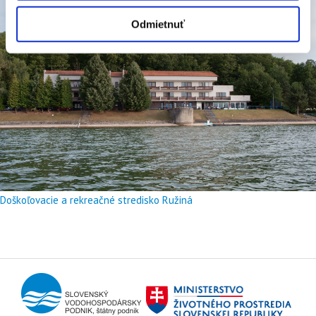
Odmietnuť
Doškoľovacie a rekreačné stredisko Ružiná