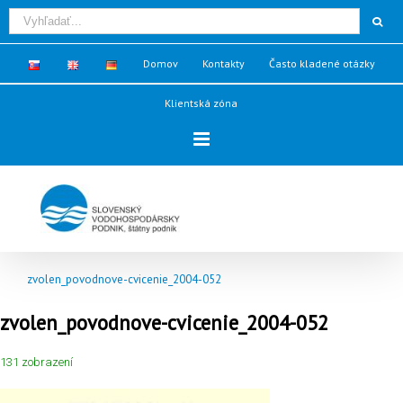
Domov
Kontakty
Často kladené otázky
Klientská zóna
zvolen_povodnove-cvicenie_2004-052
zvolen_povodnove-cvicenie_2004-052
131 zobrazení