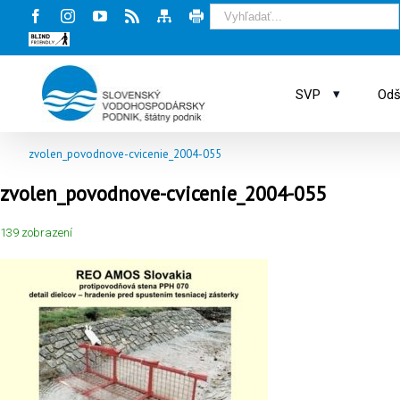
Facebook
Instagram
Youtube
Rss
Mapa
Tlač
stránky
stránky
Blind
friendly
web
▾
SVP
Odš
zvolen_povodnove-cvicenie_2004-055
zvolen_povodnove-cvicenie_2004-055
139 zobrazení