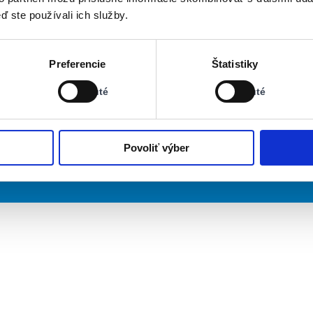
ď ste používali ich služby.
Stav:
Stav:
Preferencie
Štatistiky
Vypnuté
Vypnuté
Vypnuté
Vypnuté
Povoliť výber