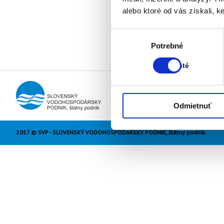
alebo ktoré od vás získali, ke
Výber
Stav:
Potrebné
súhlasu
Zapnuté
Zapnuté
Odmietnuť
2017 © SVP - SLOVENSKÝ VODOHOSPODÁRSKY PODNIK, štátny podnik