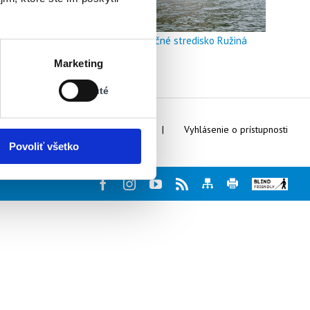
Doškoľovacie a rekreačné stredisko Ružiná
Stav:
Marketing
Vypnuté
Vypnuté
Webmaster
Kontakty
Vyhlásenie o prístupnosti
Povoliť všetko
Facebook
Instagram
Youtube
Rss
Mapa
Tlač
Blind
stránky
stránky
friendly
web