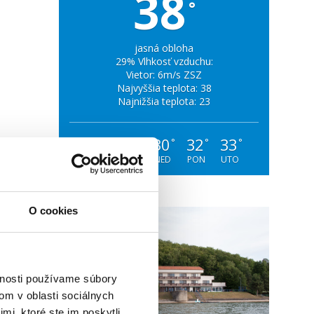
38
°
jasná obloha
29% Vlhkosť vzduchu:
Vietor: 6m/s ZSZ
Najvyššia teplota: 38
Najnižšia teplota: 23
29
29
30
32
33
°
°
°
°
°
PIA
SOB
NED
PON
UTO
O cookies
vnosti používame súbory
om v oblasti sociálnych
mi, ktoré ste im poskytli