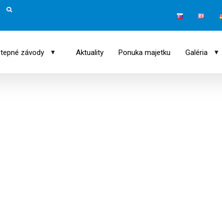
▾
▾
tepné závody
Aktuality
Ponuka majetku
Galéria