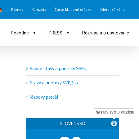
Domov
Kontakty
Často kladené otázky
Klientská zóna
▾
▾
Povodne
PRESS
Rekreácia a ubytovanie
Vodné stavy a prietoky SHMU
Stavy a prietoky SVP, š. p.
Mapový portál
NASTAV SVOJU POZÍCIU
SLOVENSKO