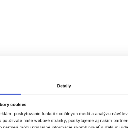
Detaily
bory cookies
eklám, poskytovanie funkcií sociálnych médií a analýzu návšte
o používate naše webové stránky, poskytujeme aj našim partner
to partneri môžu príslušné informácie skombinovať s ďalšími údaj