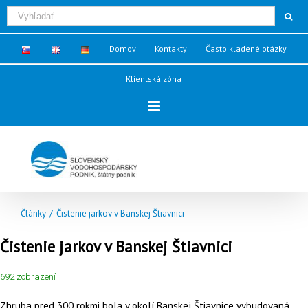
Domov
Kontakty
Často kladené otázky
Klientská zóna
Články
/
Čistenie jarkov v Banskej Štiavnici
Čistenie jarkov v Banskej Štiavnici
692 zobrazení
Zhruba pred 300 rokmi bola v okolí Banskej Štiavnice vybudovaná