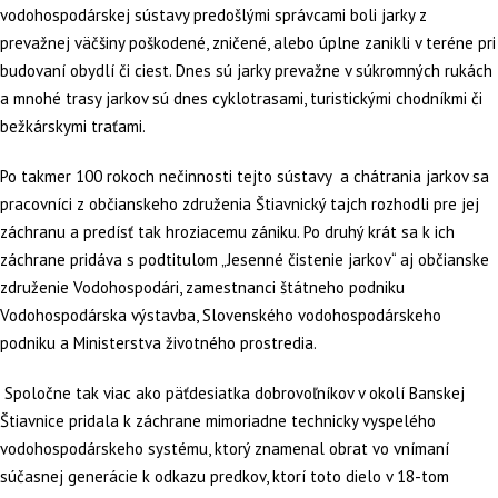
vodohospodárskej sústavy predošlými správcami boli jarky z
prevažnej väčšiny poškodené, zničené, alebo úplne zanikli v teréne pri
budovaní obydlí či ciest. Dnes sú jarky prevažne v súkromných rukách
a mnohé trasy jarkov sú dnes cyklotrasami, turistickými chodníkmi či
bežkárskymi traťami.
Po takmer 100 rokoch nečinnosti tejto sústavy a chátrania jarkov sa
pracovníci z občianskeho združenia Štiavnický tajch rozhodli pre jej
záchranu a predísť tak hroziacemu zániku. Po druhý krát sa k ich
záchrane pridáva s podtitulom „Jesenné čistenie jarkov“ aj občianske
združenie Vodohospodári, zamestnanci štátneho podniku
Vodohospodárska výstavba, Slovenského vodohospodárskeho
podniku a Ministerstva životného prostredia.
Spoločne tak viac ako päťdesiatka dobrovoľníkov v okolí Banskej
Štiavnice pridala k záchrane mimoriadne technicky vyspelého
vodohospodárskeho systému, ktorý znamenal obrat vo vnímaní
súčasnej generácie k odkazu predkov, ktorí toto dielo v 18-tom