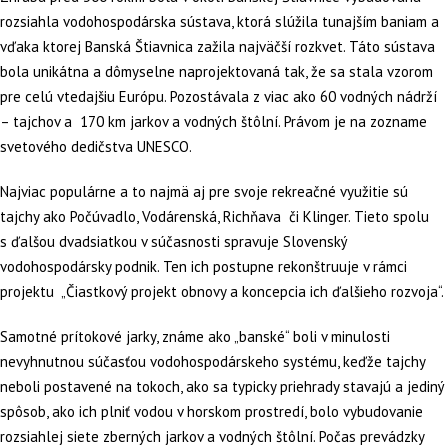
rozsiahla vodohospodárska sústava, ktorá slúžila tunajším baniam a
vďaka ktorej Banská Štiavnica zažila najväčší rozkvet. Táto sústava
bola unikátna a dômyselne naprojektovaná tak, že sa stala vzorom
pre celú vtedajšiu Európu. Pozostávala z viac ako 60 vodných nádrží
– tajchov a 170 km jarkov a vodných štôlní. Právom je na zozname
svetového dedičstva UNESCO.
Najviac populárne a to najmä aj pre svoje rekreačné využitie sú
tajchy ako Počúvadlo, Vodárenská, Richňava či Klinger. Tieto spolu
s ďalšou dvadsiatkou v súčasnosti spravuje Slovenský
vodohospodársky podnik. Ten ich postupne rekonštruuje v rámci
projektu „Čiastkový projekt obnovy a koncepcia ich ďalšieho rozvoja“.
Samotné prítokové jarky, známe ako „banské“ boli v minulosti
nevyhnutnou súčasťou vodohospodárskeho systému, keďže tajchy
neboli postavené na tokoch, ako sa typicky priehrady stavajú a jediný
spôsob, ako ich plniť vodou v horskom prostredí, bolo vybudovanie
rozsiahlej siete zberných jarkov a vodných štôlní. Počas prevádzky