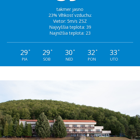
takmer jasno
23% Vlhkosť vzduchu:
Vietor: 5m/s ZSZ
Najvyššia teplota: 39
Najnižšia teplota: 23
29
29
30
32
33
°
°
°
°
°
PIA
SOB
NED
PON
UTO