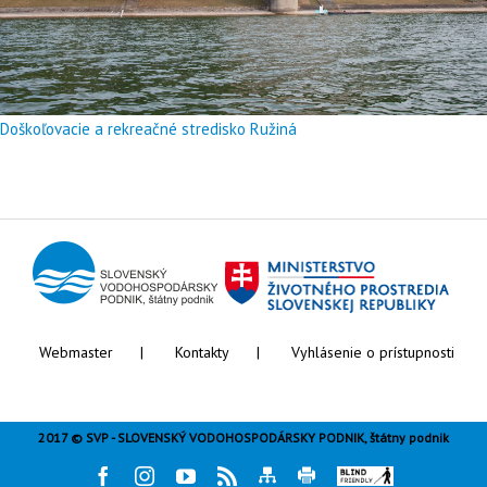
Doškoľovacie a rekreačné stredisko Ružiná
Webmaster
Kontakty
Vyhlásenie o prístupnosti
2017 © SVP - SLOVENSKÝ VODOHOSPODÁRSKY PODNIK, štátny podnik
Facebook
Instagram
Youtube
Rss
Mapa
Tlač
Blind