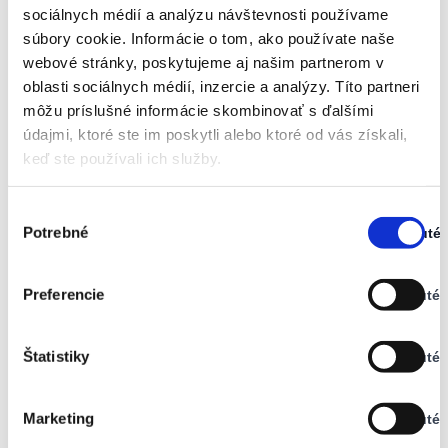
sociálnych médií a analýzu návštevnosti používame
súbory cookie. Informácie o tom, ako používate naše
webové stránky, poskytujeme aj našim partnerom v
oblasti sociálnych médií, inzercie a analýzy. Títo partneri
môžu príslušné informácie skombinovať s ďalšími
údajmi, ktoré ste im poskytli alebo ktoré od vás získali,
keď ste používali ich služby.
Výber
Potrebné
Zapnuté
súhlasu
Stav:
Zapnuté
Preferencie
Vypnuté
Stav:
Vypnuté
Štatistiky
Vypnuté
Stav:
Vypnuté
Marketing
Vypnuté
Stav: