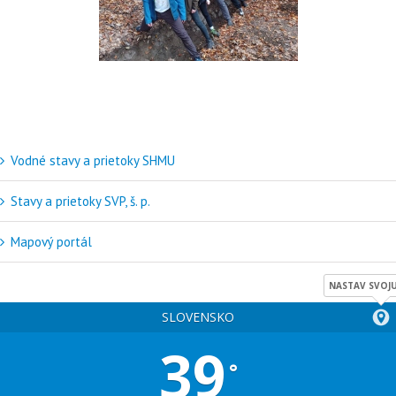
Vodné stavy a prietoky SHMU
Stavy a prietoky SVP, š. p.
Mapový portál
NASTAV SVOJU
SLOVENSKO
39
°