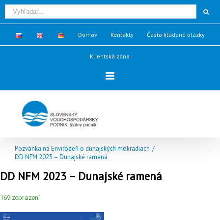
Domov
Kontakty
Často kladené otázky
Klientská zóna
Pozvánka na Envirodeň o dunajských mokradiach
/
DD NFM 2023 – Dunajské ramená
DD NFM 2023 – Dunajské ramená
169 zobrazení