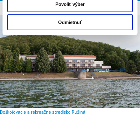
Povoliť výber
Odmietnuť
Doškoľovacie a rekreačné stredisko Ružiná