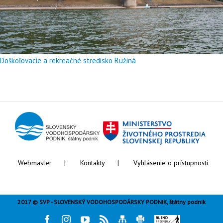
Doškoľovacie a rekreačné stredisko Ružiná
Webmaster
Kontakty
Vyhlásenie o prístupnosti
2017 © SVP - SLOVENSKÝ VODOHOSPODÁRSKY PODNIK, štátny podnik
Facebook
Instagram
Youtube
Rss
Mapa
Tlač
Blind