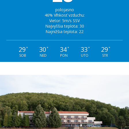
polojasno
46% Vlhkosť vzduchu:
Vietor: 5m/s SSV
Najvyššia teplota: 30
Najnižšia teplota: 22
29
30
34
33
29
°
°
°
°
°
SOB
NED
PON
UTO
STR