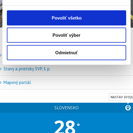
Vypnuté
Povoliť všetko
Povoliť výber
Odmietnuť
Vodné stavy a prietoky SHMU
Stavy a prietoky SVP, š. p.
Mapový portál
NASTAV SVOJU
SLOVENSKO
28
°