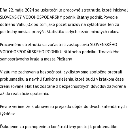
Dňa 22. mája 2024 sa uskutočnilo pracovné stretnutie, ktoré inicioval
SLOVENSKÝ VODOHOSPODÁRSKY podnik, štátny podnik, Povodie
dolného Váhu, OZ po tom, ako počet úrazov na cyklotrase len za
posledný mesiac prevýšil štatistiku celých sezón minulých rokov.
Pracovného stretnutia sa zúčastnili zástupcovia SLOVENSKÉHO
VODOHOSPODÁRSKEHO PODNIKU, štátneho podniku, Trnavského
samosprávneho kraja a mesta Piešťany.
V záujme zachovania bezpečnosti cyklistov sme spoločne prebrali
problematiku a navrhli funkčné riešenia, ktoré budú v krátkom čase
zrealizované. Hať tak zostane z bezpečnostných dôvodov zatvorená
až do realizácie opatrenia.
Pevne veríme, že k obnoveniu prejazdu dôjde do dvoch kalendárnych
týždňov.
Ďakujeme za pochopenie a konštruktívny postoj k problematike.