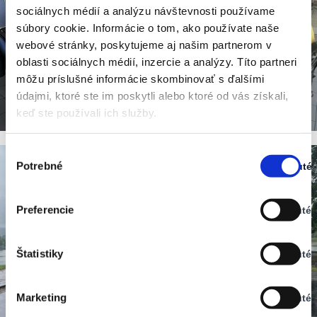
sociálnych médií a analýzu návštevnosti používame
súbory cookie. Informácie o tom, ako používate naše
webové stránky, poskytujeme aj našim partnerom v
oblasti sociálnych médií, inzercie a analýzy. Títo partneri
môžu príslušné informácie skombinovať s ďalšími
údajmi, ktoré ste im poskytli alebo ktoré od vás získali,
keď ste používali ich služby.
Výber
Potrebné
Zapnuté
súhlasu
Stav:
Zapnuté
Preferencie
Vypnuté
Stav:
Vypnuté
Štatistiky
Vypnuté
Stav:
Vypnuté
Marketing
Vypnuté
Stav: