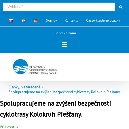
Domov
Kontakty
Často kladené otázky
Klientská zóna
Články
,
Nezaradené
/
Spolupracujeme na zvýšení bezpečnosti cyklotrasy Kolokruh Piešťany.
Spolupracujeme na zvýšení bezpečnosti
cyklotrasy Kolokruh Piešťany.
501 zobrazení