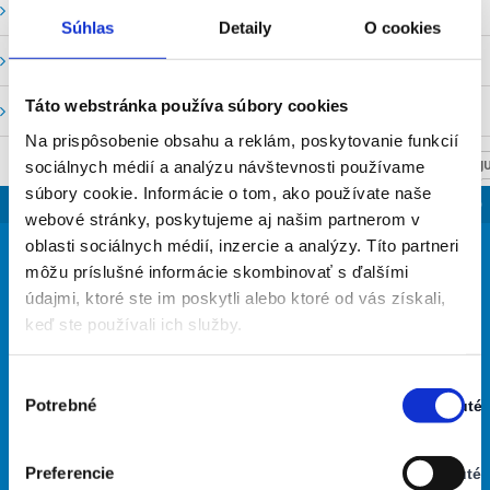
Vodné stavy a prietoky SHMU
Súhlas
Detaily
O cookies
Stavy a prietoky SVP, š. p.
Táto webstránka používa súbory cookies
Mapový portál
Na prispôsobenie obsahu a reklám, poskytovanie funkcií
sociálnych médií a analýzu návštevnosti používame
NASTAV SVOJU
súbory cookie. Informácie o tom, ako používate naše
SLOVENSKO
webové stránky, poskytujeme aj našim partnerom v
27
oblasti sociálnych médií, inzercie a analýzy. Títo partneri
°
môžu príslušné informácie skombinovať s ďalšími
údajmi, ktoré ste im poskytli alebo ktoré od vás získali,
keď ste používali ich služby.
jasná obloha
36% Vlhkosť vzduchu:
Vietor: 4m/s S
Výber
Najvyššia teplota: 30
Potrebné
Zapnuté
súhlasu
Najnižšia teplota: 19
Stav:
Zapnuté
Preferencie
Vypnuté
26
33
31
26
28
°
°
°
°
°
Stav: