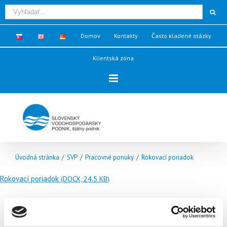
Domov
Kontakty
Často kladené otázky
Klientská zóna
Úvodná stránka
/
SVP
/
Pracovné ponuky
/
Rokovací poriadok
Rokovací poriadok
(DOCX, 24.5 KB)