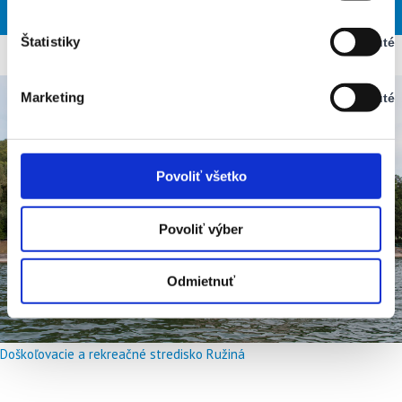
NED
PON
UTO
STR
ŠTV
Vypnuté
Štatistiky
Vypnuté
Stav:
Vypnuté
Marketing
Vypnuté
Stav:
Vypnuté
Povoliť všetko
Povoliť výber
Odmietnuť
Doškoľovacie a rekreačné stredisko Ružiná